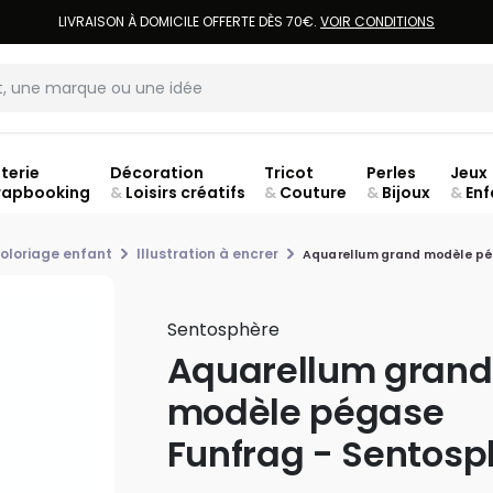
LIVRAISON À DOMICILE OFFERTE DÈS 70€.
VOIR CONDITIONS
terie
Décoration
Tricot
Perles
Jeux
rapbooking
&
Loisirs créatifs
&
Couture
&
Bijoux
&
Enf
Fer
oloriage enfant
Illustration à encrer
Aquarellum grand modèle pé
Sentosphère
Aquarellum grand
modèle pégase
Funfrag - Sentosp