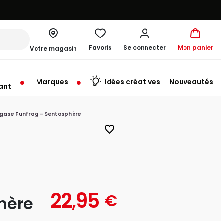
Favoris
Se connecter
Mon panier
Votre magasin
Marques
Idées créatives
Nouveautés
ant
me à 19:30
gase Funfrag - Sentosphère
favorite_border
22,95
€
hère