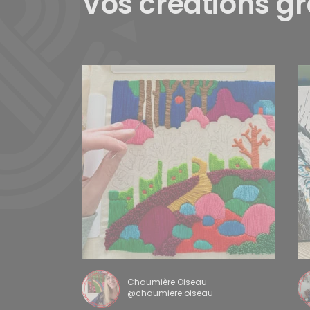
Vos créations g
Chaumière Oiseau
@chaumiere.oiseau