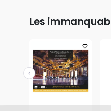
Les immanquab
favorite_border