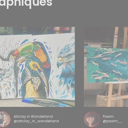
raphiques
Artclay in Wonderland
Pawm
@artclay_in_wonderland
@pawm__