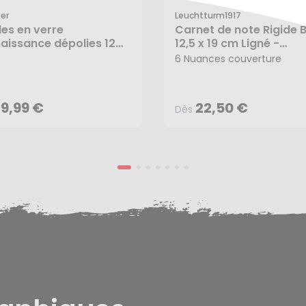
er
Leuchtturm1917
les en verre
Carnet de note Rigide 
aissance dépolies 12
12,5 x 19 cm Ligné -
9,99 €
22,50 €
 - Rayher
Leuchtturm1917
6 Nuances couverture
Dès
9,99 €
22,50 €
Dès