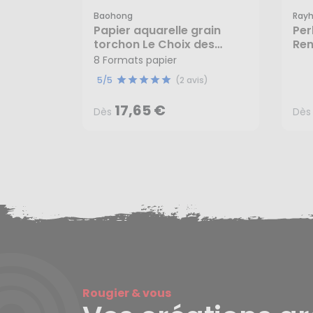
Baohong
Rayh
Papier aquarelle grain
Per
torchon Le Choix des
Ren
17,65 €
Maîtres Bloc 20 feuilles
mm
8 Formats papier
Dès
Dès
300 g/m² - Baohong
5/5
(2 avis)
17,65 €
Dès
Dès
Rougier & vous