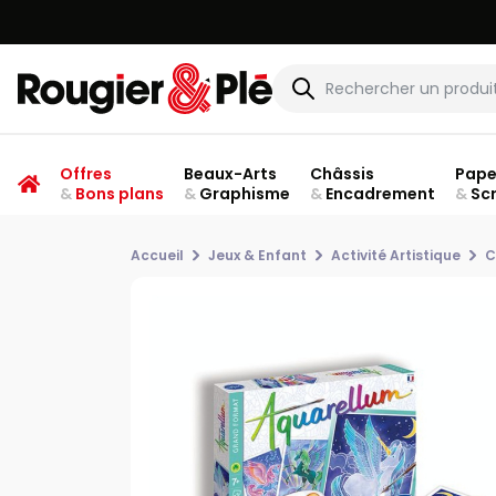
Offres
Beaux-Arts
Châssis
Pape
&
Bons plans
&
Graphisme
&
Encadrement
&
Sc
Accueil
Jeux & Enfant
Activité Artistique
C