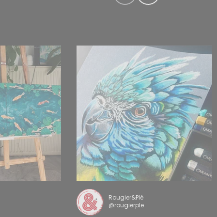
Rougier&Plé
@rougierple