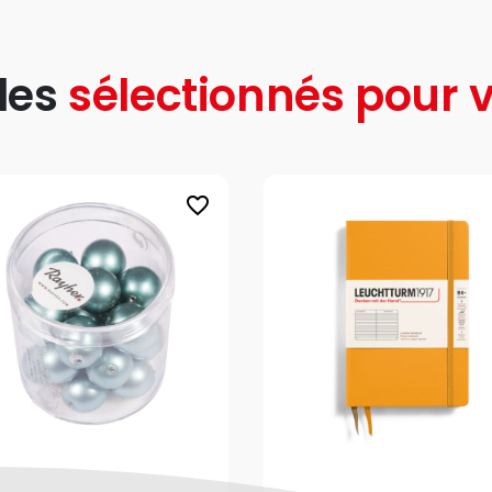
les
sélectionnés pour v
favorite_border