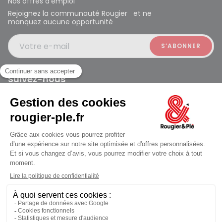
Nos offres d’emploi
Rejoignez la communauté Rougier et ne
manquez aucune opportunité
Votre e-mail
Suivez-nous
Rougier et Plé 2024 Copyright
ouvert à 09:30
Conditions générales des ventes
Données personnelles
Paiement sécurisé