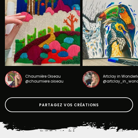
Chaumière Oiseau
Artclay in Wonder
@chaumiere.oiseau
@artclay_in_won
PARTAGEZ VOS CRÉATIONS