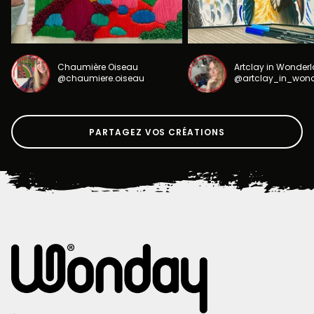
Chaumière Oiseau
Artclay in Wonder
@chaumiere.oiseau
@artclay_in_won
PARTAGEZ VOS CRÉATIONS