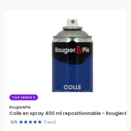
favori
TOP VENTE
Rougier&plé
Colle en spray 400 ml repositionnable - Rougier&P
5/5
(1 avis)