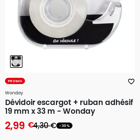
favorite_border
PROMO
Wonday
Dévidoir escargot + ruban adhésif
19 mm x 33 m - Wonday
2,99
€
4,30
€
-30%