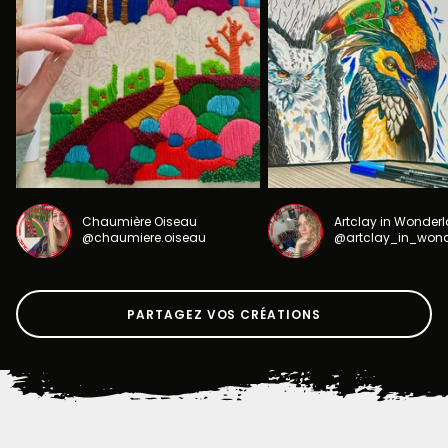
Chaumière Oiseau
Artclay in Wonder
@chaumiere.oiseau
@artclay_in_won
PARTAGEZ VOS CRÉATIONS