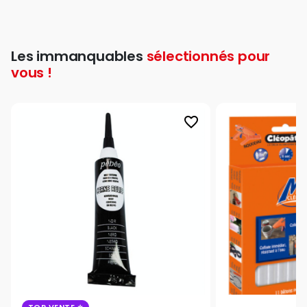
Les immanquables
sélectionnés pour
vous !
favorite_border