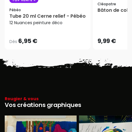
TOP VENTE
Cléopatre
Bâton de colle
Pébéo
Tube 20 ml Cerne relief - Pébéo
12 Nuances peinture déco
6,95 €
9,99 €
Dès
Rougier & vous
Vos créations graphiques