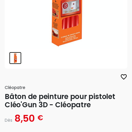
favorite_border
Cléopatre
Bâton de peinture pour pistolet
Cléo'Gun 3D - Cléopatre
8,50
€
Dès