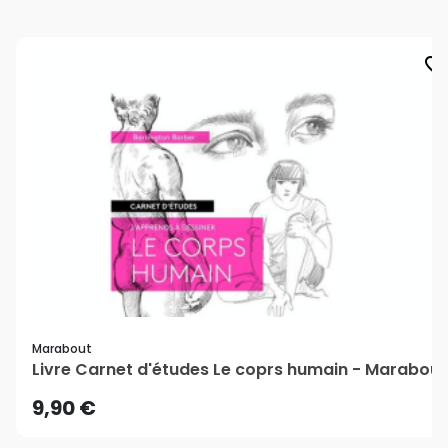
favorite_border
Marabout
Livre Carnet d'études Le coprs humain - Marabout
9,90 €