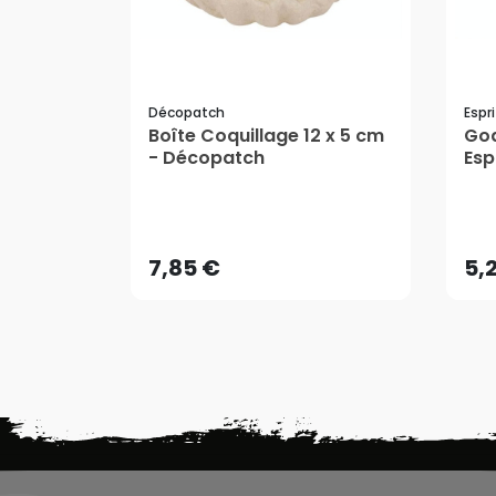
Décopatch
Espr
Boîte Coquillage 12 x 5 cm
God
- Décopatch
Esp
7,85 €
5,
AJOUTER AU PANIER
7,85 €
5,