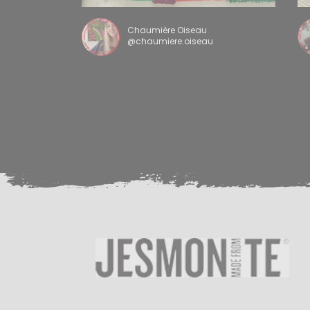
Chaumière Oiseau
@chaumiere.oiseau