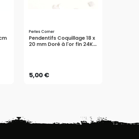
Perles Corner
Perles Corn
 cm
Pendentifs Coquillage 18 x
Pendenti
20 mm Doré à l'or fin 24K -
x 8 mm A
2 pcs - Perles Corner
pcs - Pe
5,00 €
3,50 €
AJOUTER AU PANIER
AJ
5,00 €
3,50 €