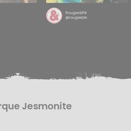
Rougier&Plé
@rougierple
rque Jesmonite