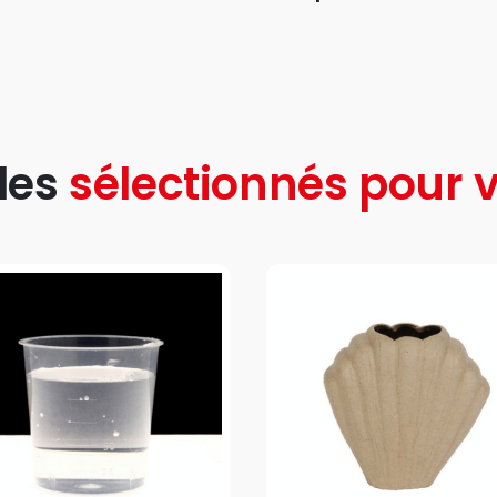
les
sélectionnés pour v
favorite_border