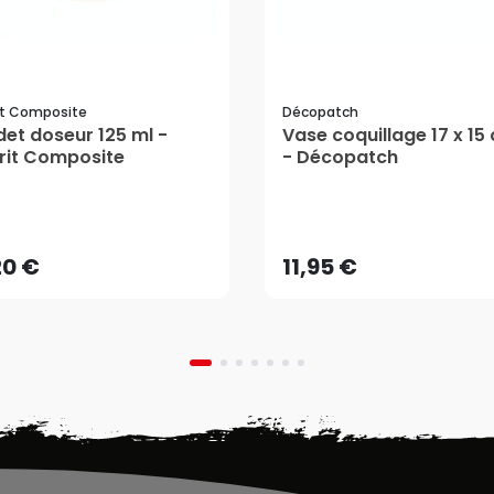
it Composite
Décopatch
et doseur 125 ml -
Vase coquillage 17 x 15
rit Composite
- Décopatch
20 €
11,95 €
AJOUTER AU PANIER
AJOUTER AU PANIER
20 €
11,95 €