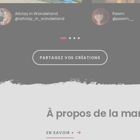
Artclay in Wonderland
Pawm
@artclay_in_wonderland
@pawm__
PARTAGEZ VOS CRÉATIONS
À propos de la ma
EN SAVOIR +