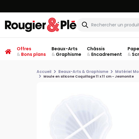
Offres
Beaux-Arts
Châssis
Pape
&
Bons plans
&
Graphisme
&
Encadrement
&
Sc
Accueil
Beaux-Arts & Graphisme
Matériel Mo
Moule en silicone Coquillage 11 x 11 cm - Jesmonite