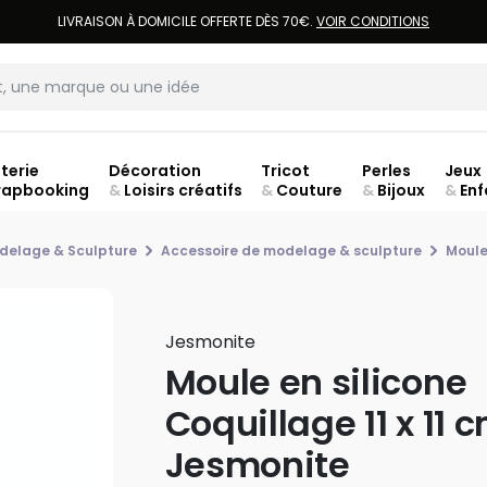
LIVRAISON À DOMICILE OFFERTE DÈS 70€.
VOIR CONDITIONS
terie
Décoration
Tricot
Perles
Jeux
rapbooking
&
Loisirs créatifs
&
Couture
&
Bijoux
&
Enf
Fer
delage & Sculpture
Accessoire de modelage & sculpture
Moul
Jesmonite
Moule en silicone
Coquillage 11 x 11 
Jesmonite