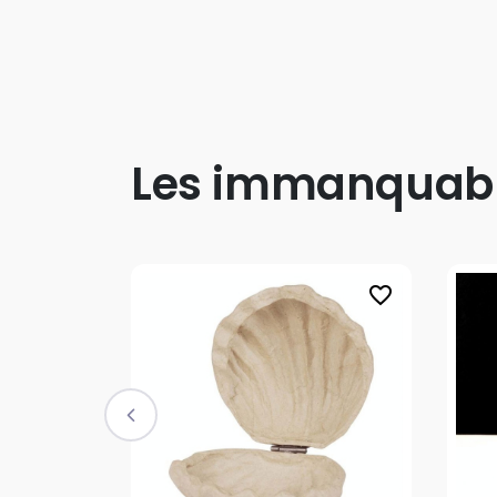
Les immanquab
favorite_border