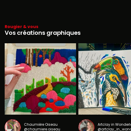
Rougier & vous
Vos créations graphiques
Chaumière Oiseau
Artclay in Wonder
@chaumiere.oiseau
@artclay_in_won