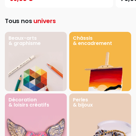
Tous nos
univers
Beaux-arts
Châssis
& graphisme
& encadrement
Décoration
Perles
& loisirs créatifs
& bijoux