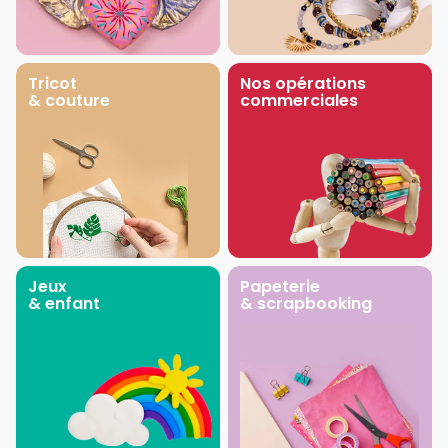
Tricot
Nos opérations
& couture
commerciales
Jeux
Papeterie
& enfant
& scrapbooking