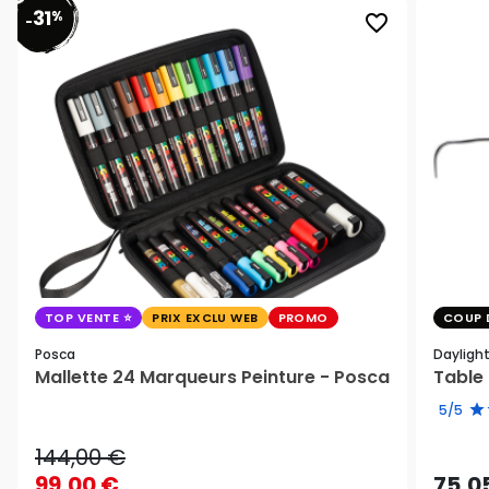
31
%
favorite_border
-
TOP VENTE
PRIX EXCLU WEB
PROMO
COUP 
Posca
Dayligh
Mallette 24 Marqueurs Peinture - Posca
Table 
5/5
144,00 €
99,00 €
75,0