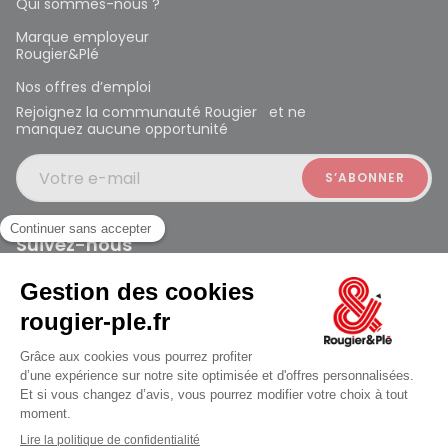
Qui sommes-nous ?
Marque employeur
Rougier&Plé
Nos offres d’emploi
Rejoignez la communauté Rougier et ne
manquez aucune opportunité
Votre e-mail
Suivez-nous
Rougier et Plé 2024 Copyright
Mentions légales