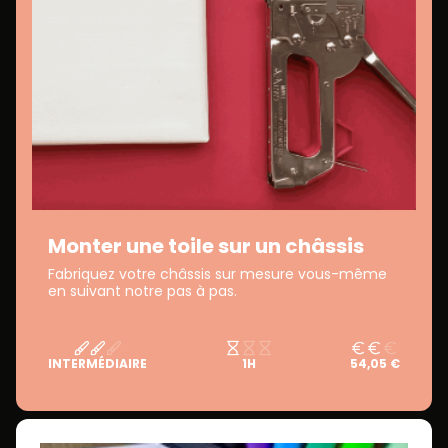
Monter une toile sur un châssis
Fabriquez votre châssis sur mesure vous-même
en suivant notre pas à pas.
INTERMÉDIAIRE
1H
54,05 €