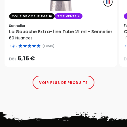
COUP DE COEUR R&P
TOP VENTE
Sennelier
F
La Gouache Extra-fine Tube 21 ml - Sennelier
C
60 Nuances
+
5/5
(1 avis)
5,15 €
Dès
D
VOIR PLUS DE PRODUITS