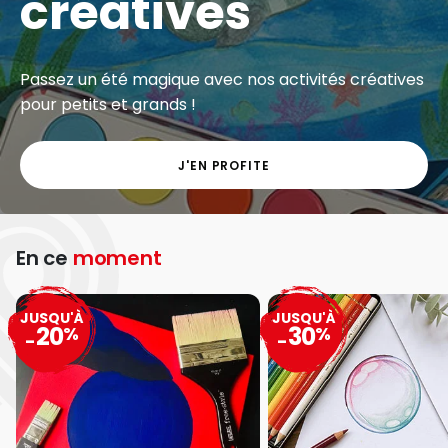
créatives
Passez un été magique avec nos activités créatives
pour petits et grands !
J'EN PROFITE
En ce
moment
JUSQU'À
JUSQU'À
20
30
%
%
-
-