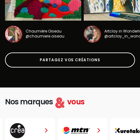
Chaumière Oiseau
Artclay in Wonder
@chaumiere.oiseau
@artclay_in_won
PARTAGEZ VOS CRÉATIONS
Nos marques
vous