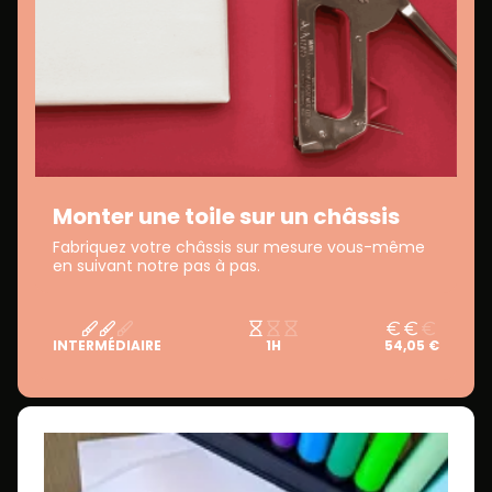
Monter une toile sur un châssis
Fabriquez votre châssis sur mesure vous-même
en suivant notre pas à pas.
INTERMÉDIAIRE
1H
54,05 €