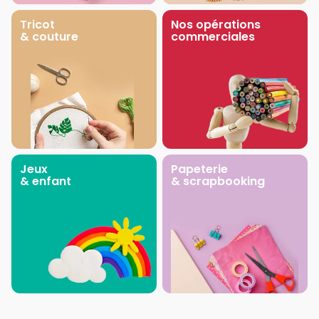
Tricot
Nos opérations
& couture
commerciales
Jeux
Papeterie
& enfant
& scrapbooking