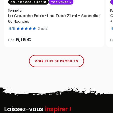
COUP DE COEUR R&P
TOP VENTE
Sennelier
F
La Gouache Extra-fine Tube 21 ml - Sennelier
C
60 Nuances
+
5/5
(1 avis)
5,15 €
Dès
D
VOIR PLUS DE PRODUITS
Laissez-vous
inspirer !