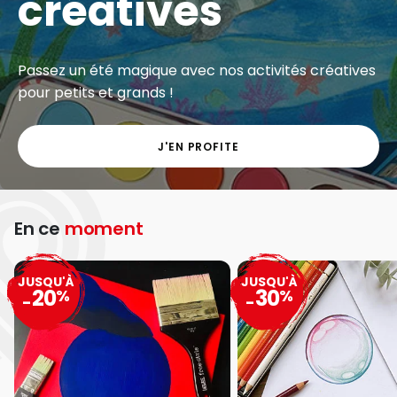
créatives
Passez un été magique avec nos activités créatives
pour petits et grands !
J'EN PROFITE
En ce
moment
JUSQU'À
JUSQU'À
20
30
%
%
-
-