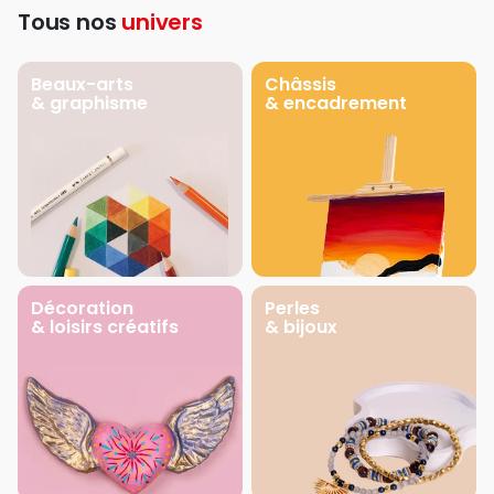
Tous nos
univers
Beaux-arts
Châssis
& graphisme
& encadrement
Décoration
Perles
& loisirs créatifs
& bijoux