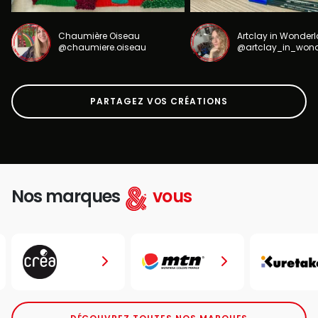
Chaumière Oiseau
Artclay in Wonder
@chaumiere.oiseau
@artclay_in_won
PARTAGEZ VOS CRÉATIONS
Nos marques
vous