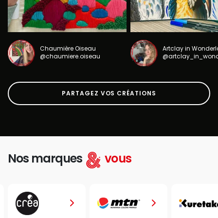
Chaumière Oiseau
Artclay in Wonder
@chaumiere.oiseau
@artclay_in_won
PARTAGEZ VOS CRÉATIONS
Nos marques
vous