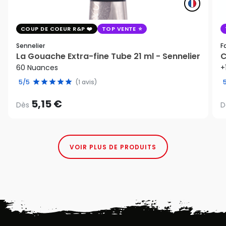
COUP DE COEUR R&P
TOP VENTE
Sennelier
F
La Gouache Extra-fine Tube 21 ml - Sennelier
C
60 Nuances
+
5/5
(1 avis)
5,15 €
Dès
D
VOIR PLUS DE PRODUITS