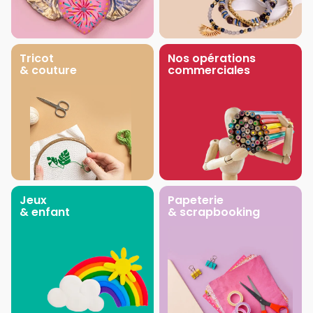
Tricot
Nos opérations
& couture
commerciales
Jeux
Papeterie
& enfant
& scrapbooking