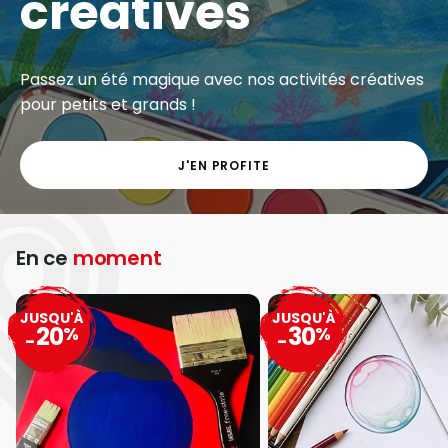
créatives
Passez un été magique avec nos activités créatives
pour petits et grands !
J'EN PROFITE
En ce
moment
JUSQU'À
JUSQU'À
20
30
%
%
-
-