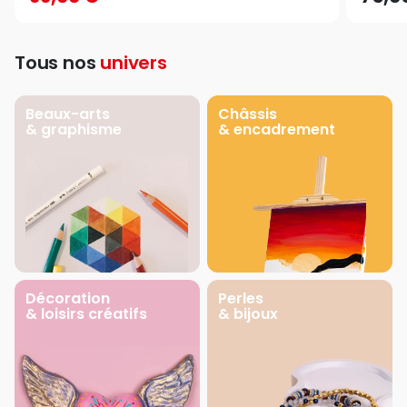
Tous nos
univers
Beaux-arts
Châssis
& graphisme
& encadrement
Décoration
Perles
& loisirs créatifs
& bijoux