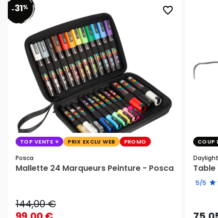
31
%
favorite_border
-
TOP VENTE
PRIX EXCLU WEB
PROMO
COUP 
Posca
Dayligh
Mallette 24 Marqueurs Peinture - Posca
Table 
5/5
144,00 €
99,00 €
75,0