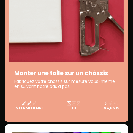
Monter une toile sur un châssis
Fabriquez votre châssis sur mesure vous-même
en suivant notre pas à pas.
INTERMÉDIAIRE
1H
54,05 €