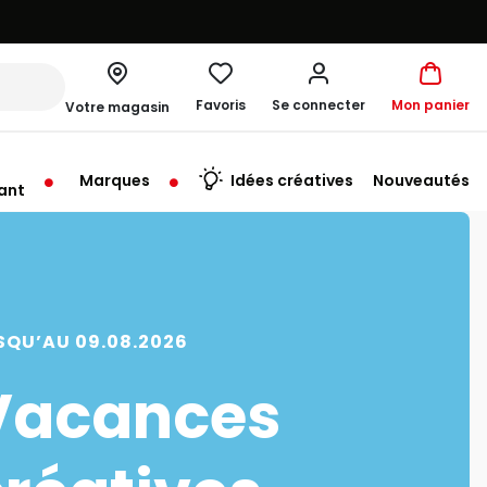
Favoris
Se connecter
Mon panier
Votre magasin
Marques
Idées créatives
Nouveautés
ant
rt à 10:00
SQU’AU 09.08.2026
Vacances