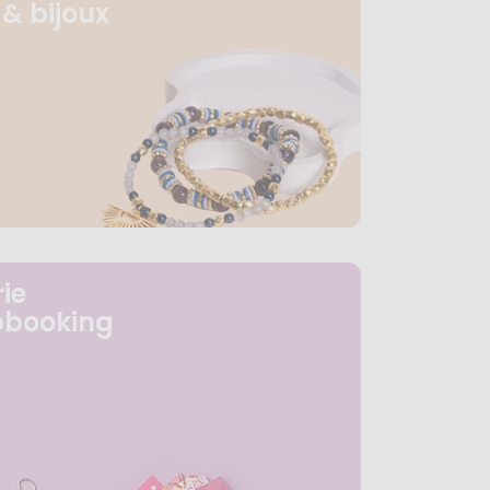
& bijoux
ie
pbooking