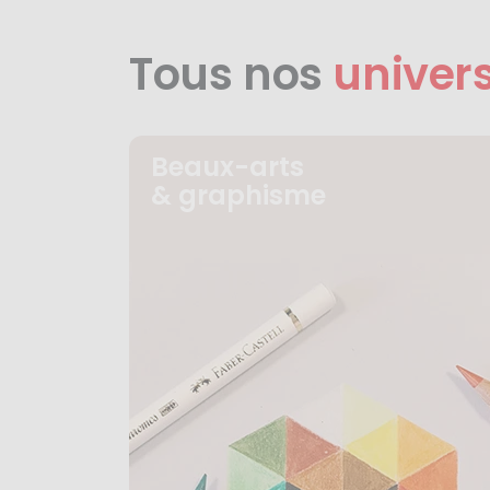
Tous nos
univer
Beaux-arts
& graphisme