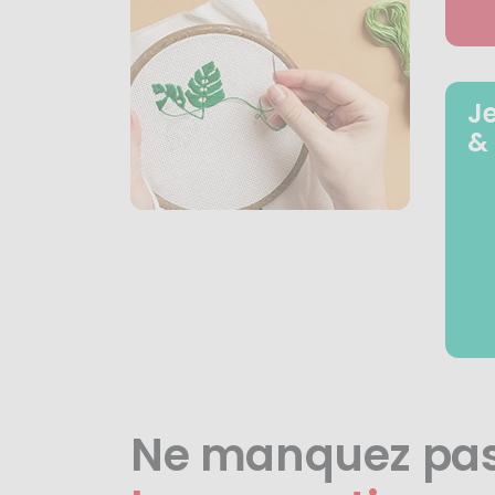
J
&
Ne manquez pa