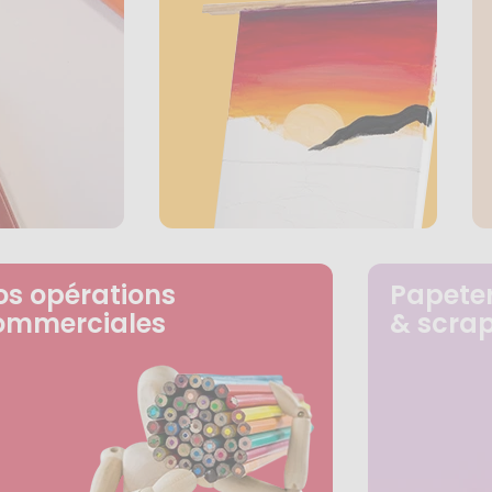
os opérations
Papeter
ommerciales
& scra