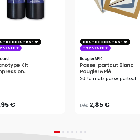
UP DE COEUR R&P
COUP DE COEUR R&P
P VENTE
TOP VENTE
uard
Rougier&plé
notype Kit
Passe-partout Blanc -
mpression
Rougier&Plé
tosensible - Jacquard
26 Formats passe partout
2,85 €
Dès
,95 €
AJOUTER AU PANIER
,95 €
2,85 €
Dès