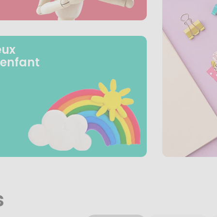
eux
 enfant
s