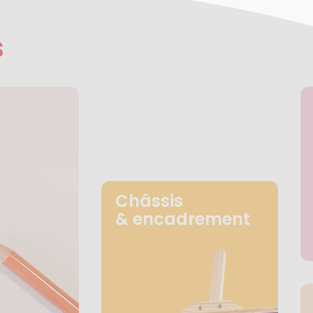
s
Châssis
& encadrement