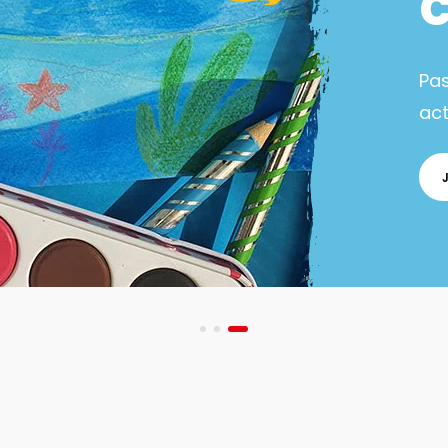
Pa
act