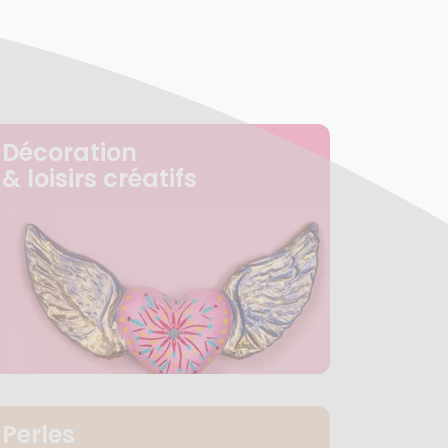
Décoration
& loisirs créatifs
Perles