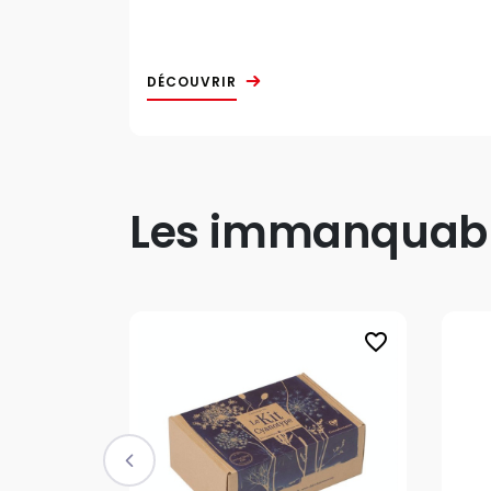
DÉCOUVRIR
Les immanquable
favorite_border