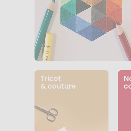
Tricot
N
& couture
c