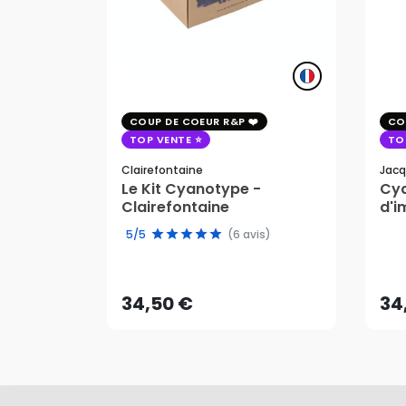
COUP DE COEUR R&P
CO
TOP VENTE
TO
Clairefontaine
Jacq
Le Kit Cyanotype -
Cya
Clairefontaine
d'i
pho
5/5
(6 avis)
34,50 €
34
AJOUTER AU PANIER
34,50 €
34