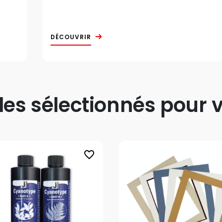
DÉCOUVRIR
s sélectionnés pour v
favorite_border