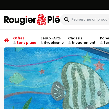
Rougier & Plé
Offres
Beaux-Arts
Châssis
Pape
&
Bons plans
&
Graphisme
&
Encadrement
&
Sc