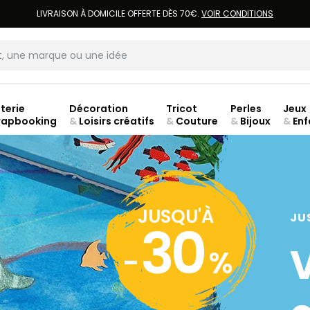
LIVRAISON À DOMICILE OFFERTE DÈS 70€.
VOIR CONDITIONS
terie
Décoration
Tricot
Perles
Jeux
rapbooking
&
Loisirs créatifs
&
Couture
&
Bijoux
&
Enf
ouve
JUSQU'À
JU
30
-
%