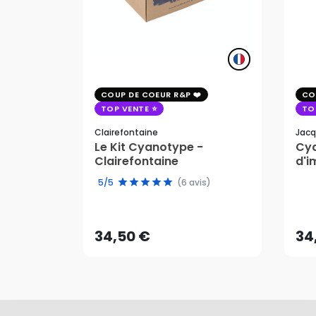
COUP DE COEUR R&P
CO
TOP VENTE
TO
Clairefontaine
Jacq
Le Kit Cyanotype -
Cya
Clairefontaine
d'i
pho
5/5
(6 avis)
34,50 €
34
AJOUTER AU PANIER
34,50 €
34