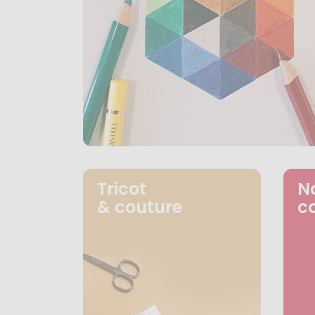
Tricot
N
& couture
c