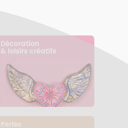
Décoration
& loisirs créatifs
Perles