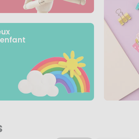
eux
 enfant
s