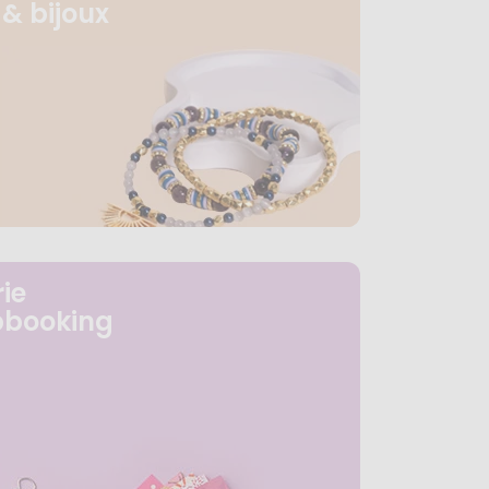
& bijoux
ie
pbooking