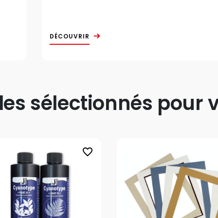
DÉCOUVRIR
s sélectionnés pour v
favorite_border