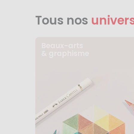
Tous nos
univer
Beaux-arts
& graphisme