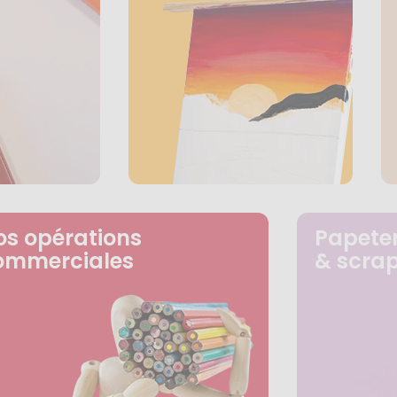
os opérations
Papeter
ommerciales
& scra