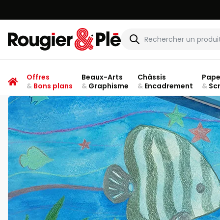
Rougier & Plé
Offres
Beaux-Arts
Châssis
Pape
&
Bons plans
&
Graphisme
&
Encadrement
&
Sc