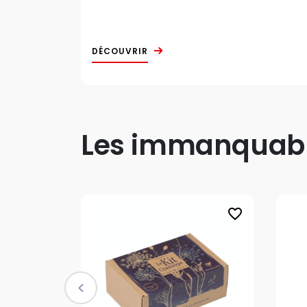
DÉCOUVRIR
Les immanquable
favorite_border