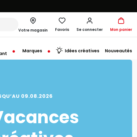
Favoris
Se connecter
Mon panier
Votre magasin
Marques
Idées créatives
Nouveautés
ant
me à 19:30
SQU’AU 09.08.2026
Vacances