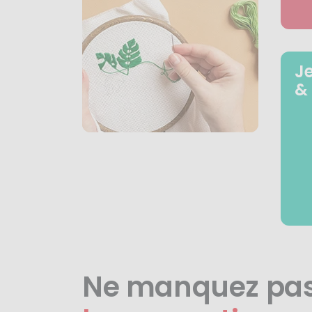
J
&
Ne manquez pa