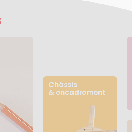
s
Châssis
& encadrement