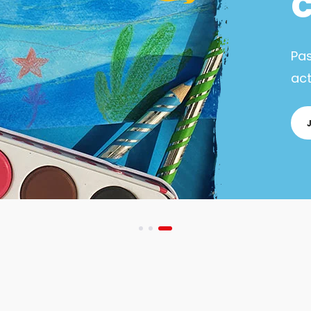
Pa
act