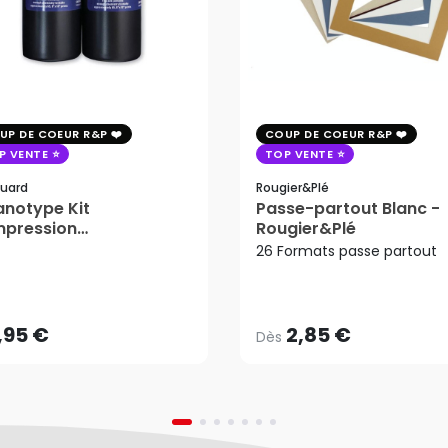
UP DE COEUR R&P
COUP DE COEUR R&P
P VENTE
TOP VENTE
uard
Rougier&plé
notype Kit
Passe-partout Blanc -
mpression
Rougier&Plé
tosensible - Jacquard
26 Formats passe partout
2,85 €
Dès
,95 €
AJOUTER AU PANIER
,95 €
2,85 €
Dès