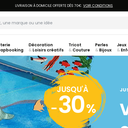
LIVRAISON À DOMICILE OFFERTE DÈS 70€.
VOIR CONDITIONS
terie
Décoration
Tricot
Perles
Jeux
rapbooking
&
Loisirs créatifs
&
Couture
&
Bijoux
&
Enf
Fer
JUSQU'À
JU
30
-
%