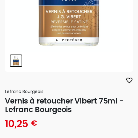
favorite_border
Lefranc Bourgeois
Vernis à retoucher Vibert 75ml -
Lefranc Bourgeois
10,25
€