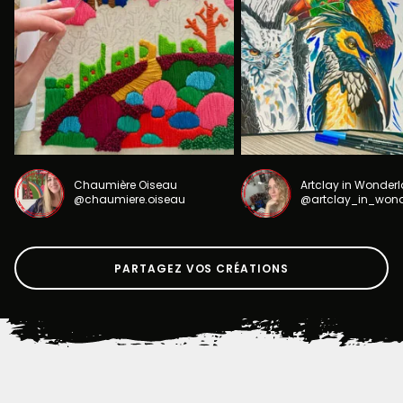
Chaumière Oiseau
Artclay in Wonder
@chaumiere.oiseau
@artclay_in_won
PARTAGEZ VOS CRÉATIONS