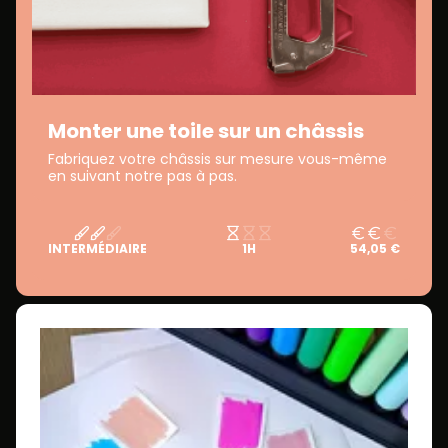
Monter une toile sur un châssis
Fabriquez votre châssis sur mesure vous-même
en suivant notre pas à pas.
INTERMÉDIAIRE
1H
54,05 €