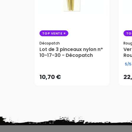
TOP VENTE
TO
Décopatch
Roug
Lot de 3 pinceaux nylon n°
Ver
22
10-17-30 - Décopatch
Rou
10,70 €
5/5
AJOUTER AU PANIER
10,70 €
22