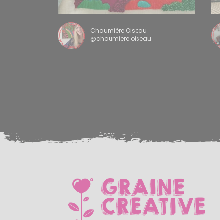
Chaumière Oiseau
@chaumiere.oiseau