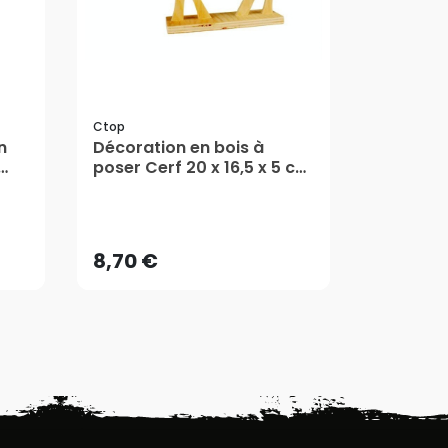
Ctop
Ctop
n
Décoration en bois à
Œuf en b
poser Cerf 20 x 16,5 x 5 cm
x 4 cm 
- CTOP
8,70 €
4,80 €
AJOUTER AU PANIER
AJ
8,70 €
4,80 €