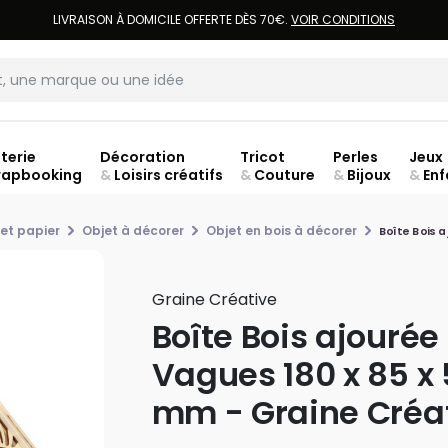
LIVRAISON À DOMICILE OFFERTE DÈS 70€.
VOIR CONDITIONS
terie
Décoration
Tricot
Perles
Jeux
rapbooking
&
Loisirs créatifs
&
Couture
&
Bijoux
&
Enf
Fer
et papier
Objet à décorer
Objet en bois à décorer
Boîte Bois 
Graine Créative
Boîte Bois ajourée
Vagues 180 x 85 x
mm - Graine Créa