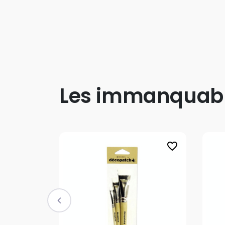
Les immanquab
favorite_border