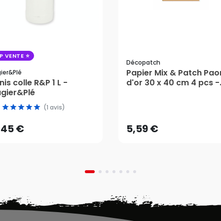
P VENTE
Décopatch
Papier Mix & Patch Pao
ier&plé
nis colle R&P 1 L -
d'or 30 x 40 cm 4 pcs -
,45 €
gier&Plé
Décopatch
5,59 €
(1 avis)
AJOUTER AU PANIER
,45 €
5,59 €