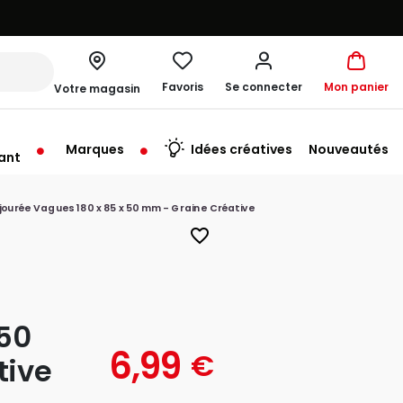
Favoris
Se connecter
Mon panier
Votre magasin
Marques
Idées créatives
Nouveautés
ant
me à 19:30
ajourée Vagues 180 x 85 x 50 mm - Graine Créative
favorite_border
 50
6,99
€
tive