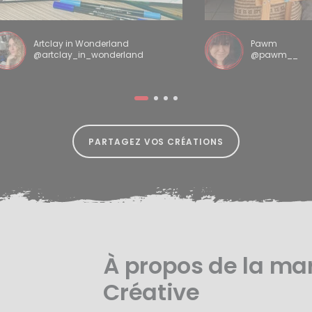
Artclay in Wonderland
Pawm
@artclay_in_wonderland
@pawm__
PARTAGEZ VOS CRÉATIONS
À propos de la ma
Créative