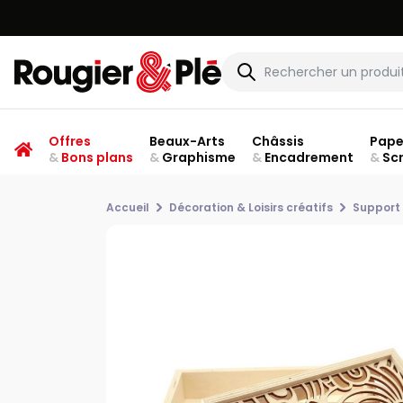
Offres
Beaux-Arts
Châssis
Pape
&
Bons plans
&
Graphisme
&
Encadrement
&
Sc
Accueil
Décoration & Loisirs créatifs
Support 