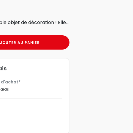
e objet de décoration ! Elle...
JOUTER AU PANIER
ais
€ d'achat*
dards