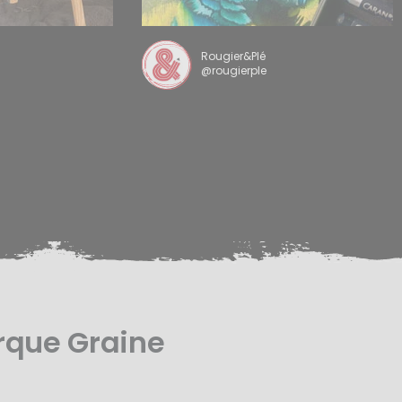
Rougier&Plé
@rougierple
rque Graine