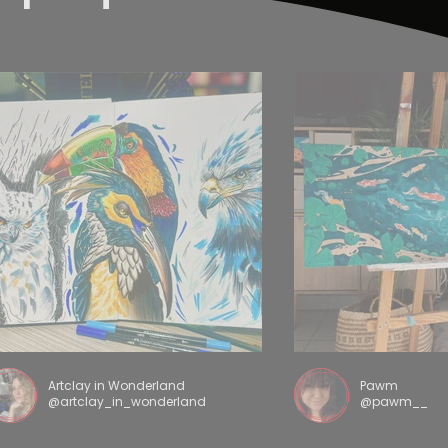
Artclay in Wonderland
Pawm
@artclay_in_wonderland
@pawm__