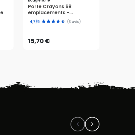
Rougier&plé
Rougier&pl
Porte Crayons 68
Gomme m
le
emplacements -
Rougier
Rougier&Plé
15,70 €
3,20 €
4,7/5
(3 avis)
lé
AJOUTER AU PANIER
AJ
15,70 €
3,20 €