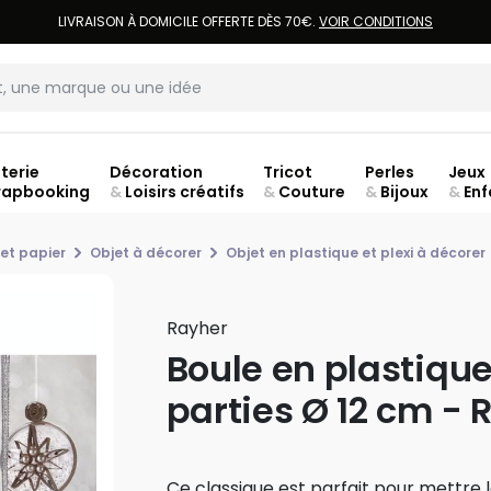
LIVRAISON À DOMICILE OFFERTE DÈS 70€.
VOIR CONDITIONS
terie
Décoration
Tricot
Perles
Jeux
rapbooking
&
Loisirs créatifs
&
Couture
&
Bijoux
&
Enf
ouve
et papier
Objet à décorer
Objet en plastique et plexi à décorer
Rayher
Boule en plastique
parties Ø 12 cm - 
Ce classique est parfait pour mettre l