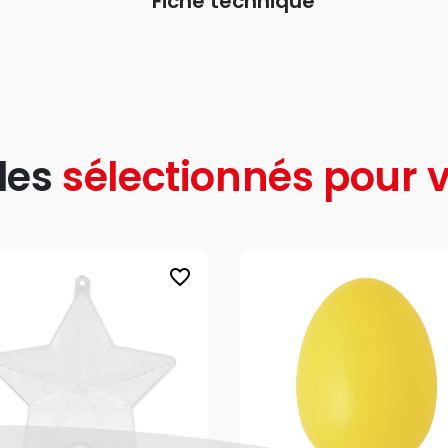
Fiche technique
les
sélectionnés pour v
favorite_border