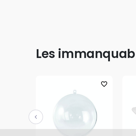
Les immanquab
favorite_border