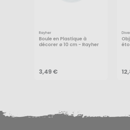
Rayher
Dive
Boule en Plastique à
Obj
décorer ø 10 cm - Rayher
éto
3,49 €
12
AJOUTER AU PANIER
3,49 €
12