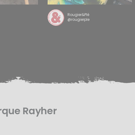
Rougier&Plé
@rougierple
rque Rayher