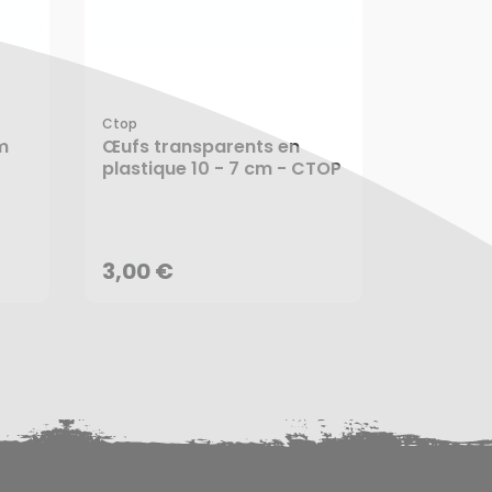
EXCLU WE
Ctop
m
Œufs transparents en
Sizzix
plastique 10 - 7 cm - CTOP
Dôme en
5,1 cm 8 
3,00 €
11,10 €
AJOUTER AU PANIER
AJ
3,00 €
11,10 €