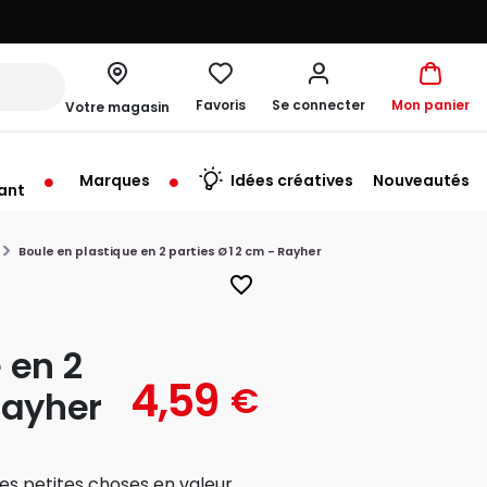
Favoris
Se connecter
Mon panier
Votre magasin
Marques
Idées créatives
Nouveautés
ant
rt à 09:30
Boule en plastique en 2 parties Ø 12 cm - Rayher
favorite_border
 en 2
4,59
€
Rayher
es petites choses en valeur.