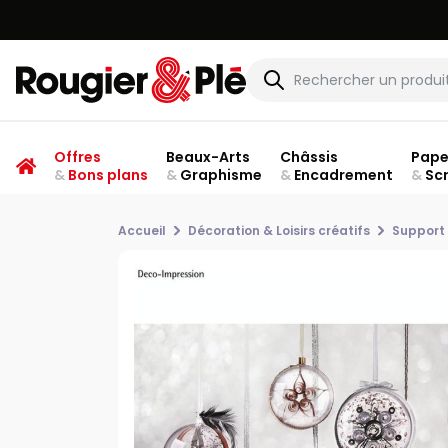
Offres
Beaux-Arts
Châssis
Pape
&
Bons plans
&
Graphisme
&
Encadrement
&
Sc
Accueil
Décoration & Loisirs créatifs
Support 