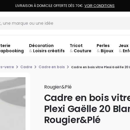
LIVRAISON À DOMICILE OFFERTE DÈS 70€.
VOIR CONDITIONS
terie
Décoration
Tricot
Perles
Jeux
rapbooking
&
Loisirs créatifs
&
Couture
&
Bijoux
&
Enf
Fer
s-verre
Cadre
Cadre en bois
Cadre en bois vitre Plexi Gaëlle 20
Rougier&plé
Cadre en bois vitr
Plexi Gaëlle 20 Bla
Rougier&Plé