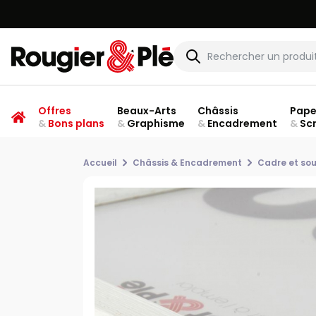
Offres
Beaux-Arts
Châssis
Pape
&
Bons plans
&
Graphisme
&
Encadrement
&
Sc
Accueil
Châssis & Encadrement
Cadre et sou