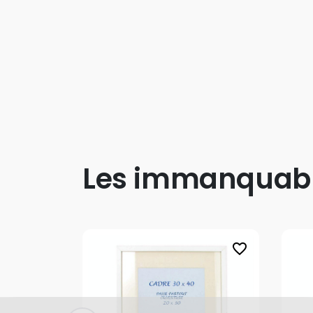
Les immanquab
favorite_border