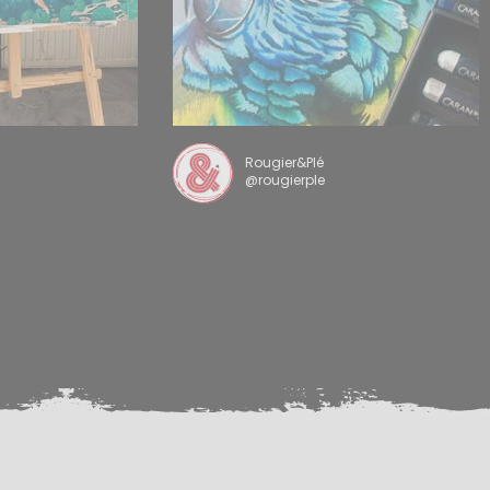
Rougier&Plé
@rougierple