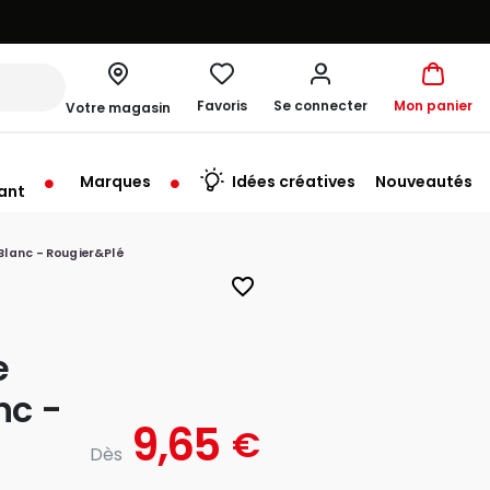
Favoris
Se connecter
Mon panier
Votre magasin
Marques
Idées créatives
Nouveautés
ant
me à 19:30
 Blanc - Rougier&Plé
favorite_border
e
nc -
9,65
€
Dès