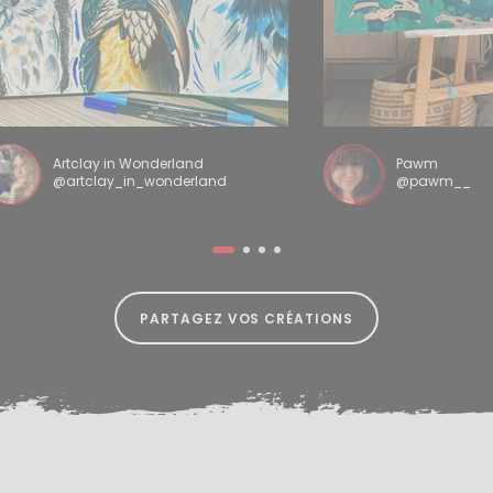
Artclay in Wonderland
Pawm
@artclay_in_wonderland
@pawm__
PARTAGEZ VOS CRÉATIONS