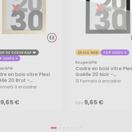
UP DE COEUR R&P
EXCLU WEB
TOP VENTE
P VENTE
Rougier&plé
Cadre en bois vitre Plex
ier&plé
re en bois vitre Plexi
Gaëlle 20 Noir -
9,65 €
9,65 €
lle 20 Brut -
Rougier&Plé
13 Formats à encadrer
Dès
gier&Plé
Formats à encadrer
9,65 €
9,65 €
Dès