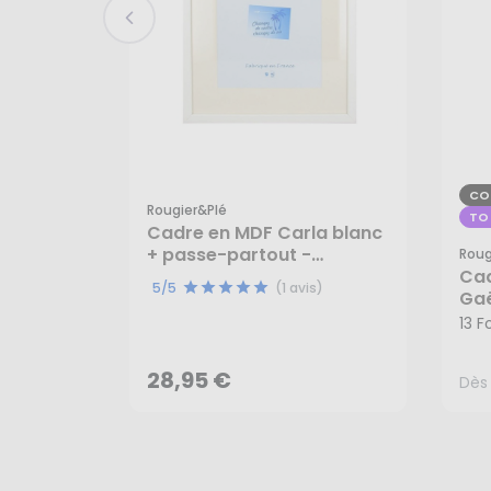
CO
Rougier&plé
TO
Cadre en MDF Carla blanc
+ passe-partout -
Roug
Rougier&Plé
Cad
5/5
(1 avis)
28,95 €
Gaë
Dès
Rou
13 
28,95 €
Dès