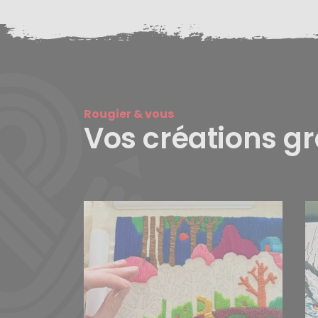
Rougier & vous
Vos créations g