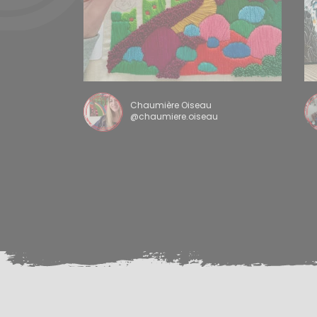
Chaumière Oiseau
@chaumiere.oiseau