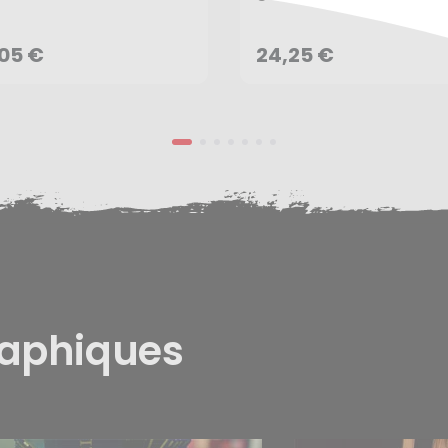
Rougier&Plé
AJOUTER AU PANIER
AJOUTER AU PANIER
,05 €
24,25 €
raphiques