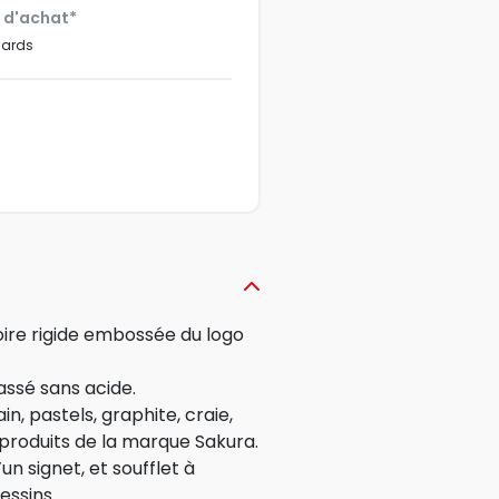
€ d'achat*
dards
ire rigide embossée du logo
assé sans acide.
in, pastels, graphite, craie,
 produits de la marque Sakura.
n signet, et soufflet à
essins.