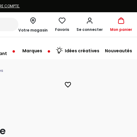
Favoris
Se connecter
Mon panier
Votre magasin
Marques
Idées créatives
Nouveautés
ant
me à 19:30
es
favorite_border
me