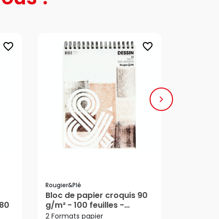
favorite_border
favorite_border
Rougier&plé
Rougier&pl
Bloc de papier croquis 90
Bloc de 
180
g/m² - 100 feuilles -
125 g/m² 
11,80 €
4,0
Dès
Dès
Rougier&Plé
Rougier
2 Formats papier
3 Formats