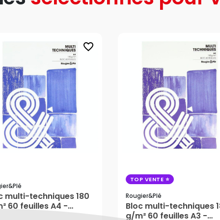
favorite_border
TOP VENTE
ier&plé
c multi-techniques 180
Rougier&plé
² 60 feuilles A4 -
Bloc multi-techniques 
gier&Plé
g/m² 60 feuilles A3 -
,05 €
24,25 €