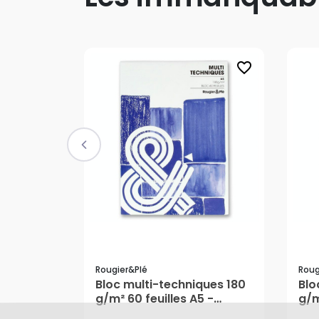
favorite_border
Rougier&plé
Roug
Bloc multi-techniques 180
Blo
g/m² 60 feuilles A5 -
g/m
Rougier&Plé
Rou
8,70 €
13