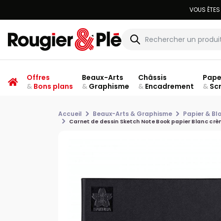
Offres
Beaux-Arts
Châssis
Pape
&
Bons plans
&
Graphisme
&
Encadrement
&
Sc
Accueil
Beaux-Arts & Graphisme
Papier & Bl
Carnet de dessin Sketch Note Book papier Blanc crè