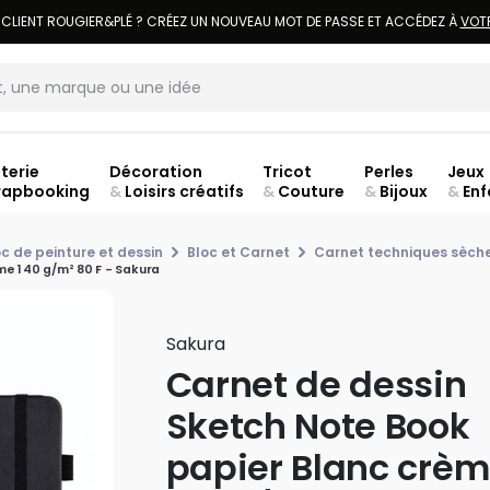
LIVRAISON À DOMICILE OFFERTE DÈS 70€.
VOIR CONDITIONS
terie
Décoration
Tricot
Perles
Jeux
rapbooking
&
Loisirs créatifs
&
Couture
&
Bijoux
&
Enf
Fer
oc de peinture et dessin
Bloc et Carnet
Carnet techniques sèch
me 140 g/m² 80 F - Sakura
Sakura
Carnet de dessin
Sketch Note Book
papier Blanc crè