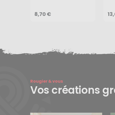
AJOUTER AU PANIER
8,70 €
13
Rougier & vous
Vos créations g