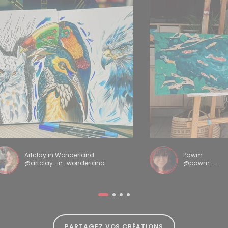
Artclay in Wonderland
Pawm
@artclay_in_wonderland
@pawm__
PARTAGEZ VOS CRÉATIONS