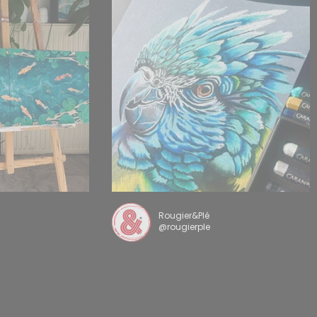
Rougier&Plé
@rougierple