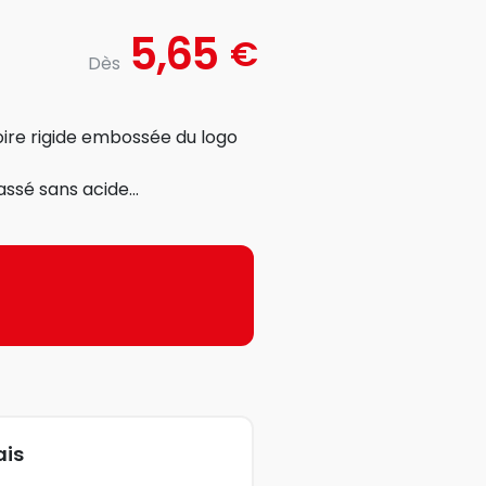
5,65
€
Dès
ire rigide embossée du logo
ssé sans acide...
ais