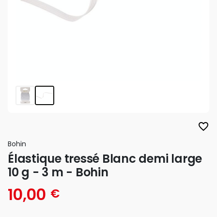
favorite_border
Bohin
Élastique tressé Blanc demi large
10 g - 3 m - Bohin
10,00
€