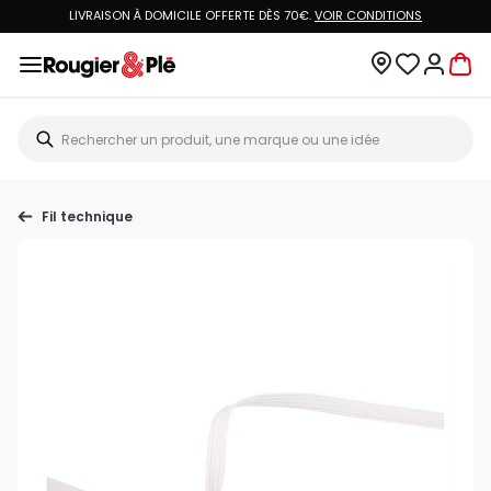
LIVRAISON À DOMICILE OFFERTE DÈS 70€.
VOIR CONDITIONS
Fil technique