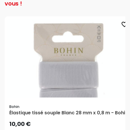
vous !
favorite_border
Bohin
Élastique tissé souple Blanc 28 mm x 0,8 m - Bohin
10,00 €