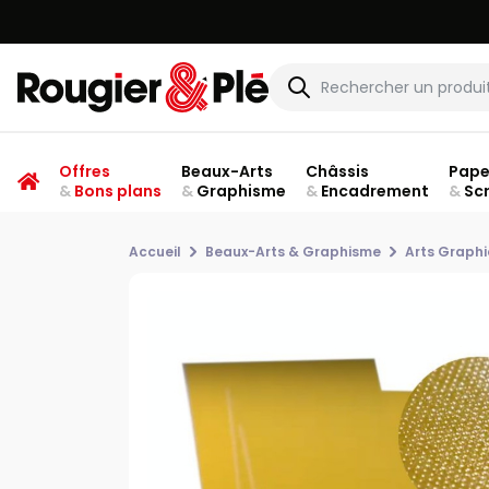
Offres
Beaux-Arts
Châssis
Pape
&
Bons plans
&
Graphisme
&
Encadrement
&
Sc
Accueil
Beaux-Arts & Graphisme
Arts Graph