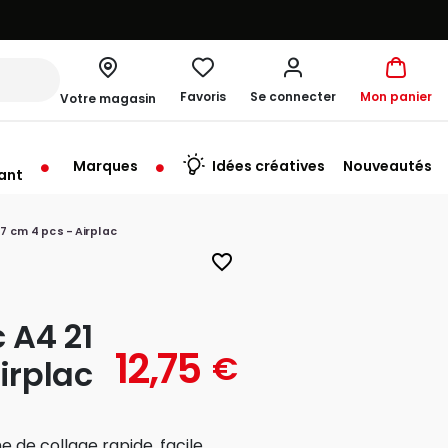
Favoris
Se connecter
Mon panier
Votre magasin
Marques
Idées créatives
Nouveautés
ant
rt à 10:00
9,7 cm 4 pcs - Airplac
favorite_border
c A4 21
12,75
€
irplac
e de collage rapide, facile,