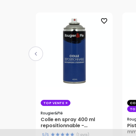
favorite_border
TOP VENTE
CO
TO
Rougier&plé
Colle en spray 400 ml
Roug
repositionnable -
Pis
15,95 €
8,
Rougier&Plé
mm 
5/5
(1 avis)