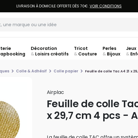
LIVRAISON À DOMICILE OFFERTE DÈS 70€.
VOIR CONDITIONS
terie
Décoration
Tricot
Perles
Jeux
rapbooking
&
Loisirs créatifs
&
Couture
&
Bijoux
&
Enf
ouve
iques
Colle & Adhésif
Colle papier
Feuille de colle Tac A4 21 x 2
Airplac
Feuille de colle Ta
x 29,7 cm 4 pcs - A
La feuille de colle TAC offre un systèm