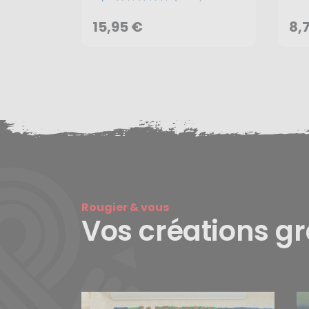
AJOUTER AU PANIER
15,95 €
8,
Rougier & vous
Vos créations g