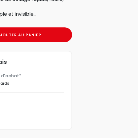
e et invisible...
JOUTER AU PANIER
ais
€ d'achat*
dards