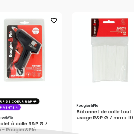
favorite_border
UP DE COEUR R&P
Rougier&plé
P VENTE
Bâtonnet de colle tout
usage R&P Ø 7 mm x 10
ier&plé
tolet à colle R&P Ø 7
- 25 pcs - Rougier&Plé
75 €
5,05 €
- Rougier&Plé