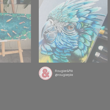
Rougier&Plé
@rougierple