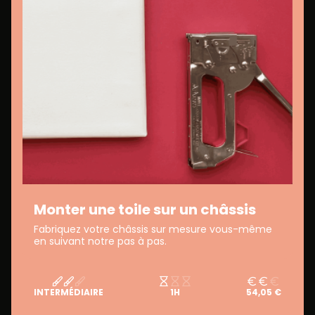
Monter une toile sur un châssis
Fabriquez votre châssis sur mesure vous-même
en suivant notre pas à pas.
INTERMÉDIAIRE
1H
54,05 €