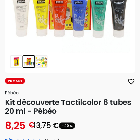
favorite_border
PROMO
Pébéo
Kit découverte Tactilcolor 6 tubes
20 ml - Pébéo
8,25
€
13,75
€
-40%