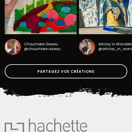
Chaumière Oiseau
Artclay in Wonder
@chaumiere.oiseau
@artclay_in_won
PARTAGEZ VOS CRÉATIONS