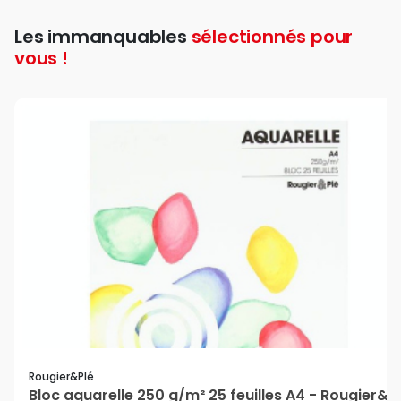
Les immanquables
sélectionnés pour
vous !
favorite
Rougier&plé
Bloc aquarelle 250 g/m² 25 feuilles A4 - Rougier&P