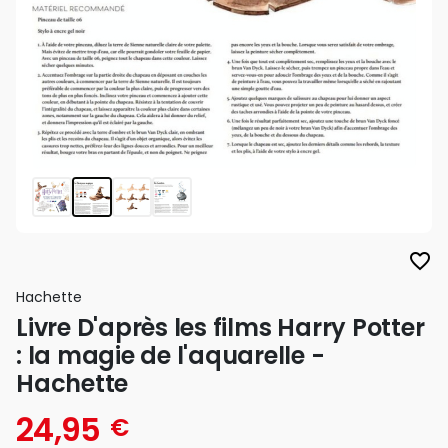
favorite_border
Hachette
Livre D'après les films Harry Potter
: la magie de l'aquarelle -
Hachette
24,95
€