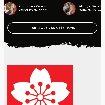
Chaumière Oiseau
Artclay in Wonder
@chaumiere.oiseau
@artclay_in_won
PARTAGEZ VOS CRÉATIONS