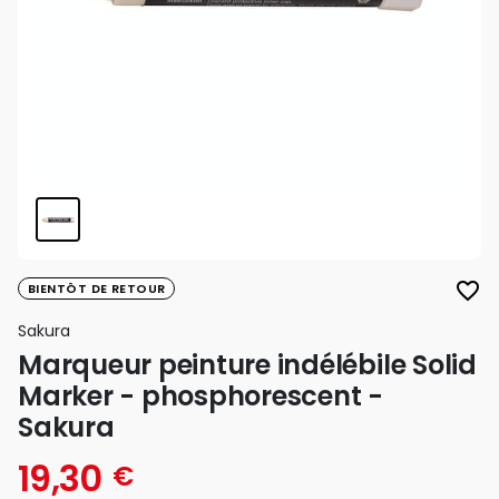
favorite_border
BIENTÔT DE RETOUR
Sakura
Marqueur peinture indélébile Solid
Marker - phosphorescent -
Sakura
19,30
€