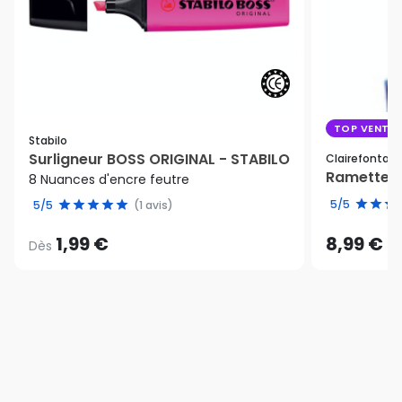
TOP VENTE
Stabilo
Surligneur BOSS ORIGINAL - STABILO
Clairefontain
Ramette de
8 Nuances d'encre feutre
5/5
5/5
(1 avis)
1,99 €
8,99 €
Dès