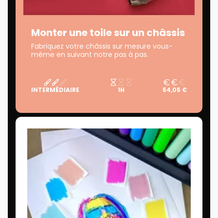
Monter une toile sur un châssis
Fabriquez votre châssis sur mesure vous-
même en suivant notre pas à pas.
INTERMÉDIAIRE
1H
54,05 €