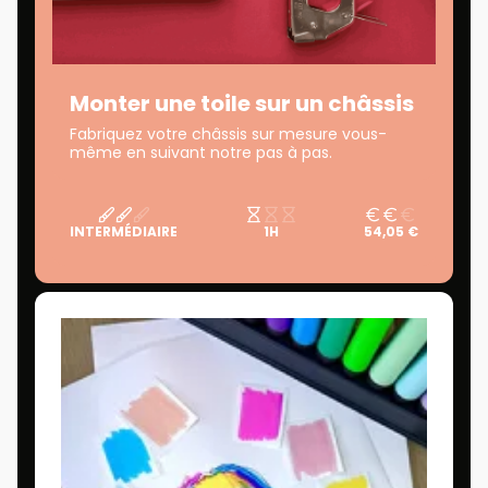
Monter une toile sur un châssis
Fabriquez votre châssis sur mesure vous-
même en suivant notre pas à pas.
INTERMÉDIAIRE
1H
54,05 €