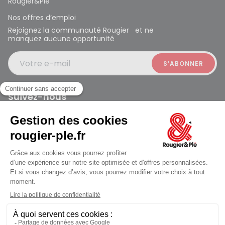
Rougier&Plé
Nos offres d’emploi
Rejoignez la communauté Rougier et ne
manquez aucune opportunité
Votre e-mail
Suivez-nous
Rougier et Plé 2024 Copyright
ouvert à 10:00
Conditions générales des ventes
Données personnelles