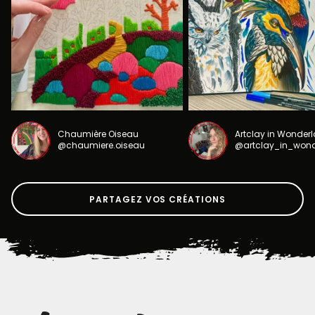
Chaumière Oiseau
Artclay in Wonder
@chaumiere.oiseau
@artclay_in_won
PARTAGEZ VOS CRÉATIONS