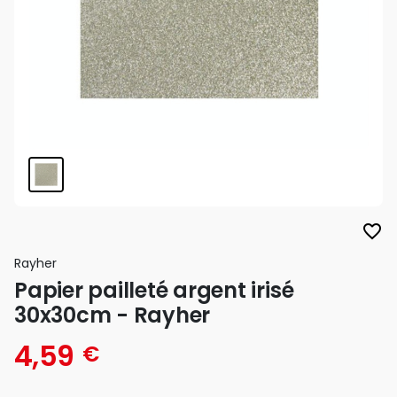
favorite_border
Rayher
Papier pailleté argent irisé
30x30cm - Rayher
4,59
€