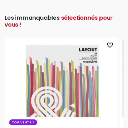
Les immanquables
sélectionnés pour
vous !
favorite_border
TOP VENTE
B