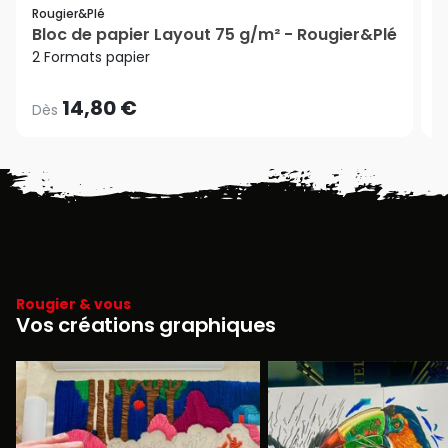
P
Rougier&plé
Bloc de papier Layout 75 g/m² - Rougier&Plé
7
2 Formats papier
14,80 €
Dès
D
Rougier & vous
Vos créations graphiques