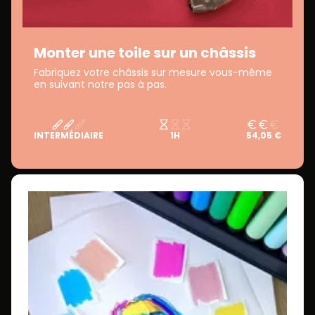
Monter une toile sur un châssis
Fabriquez votre châssis sur mesure vous-même
en suivant notre pas à pas.
INTERMÉDIAIRE
1H
54,05 €