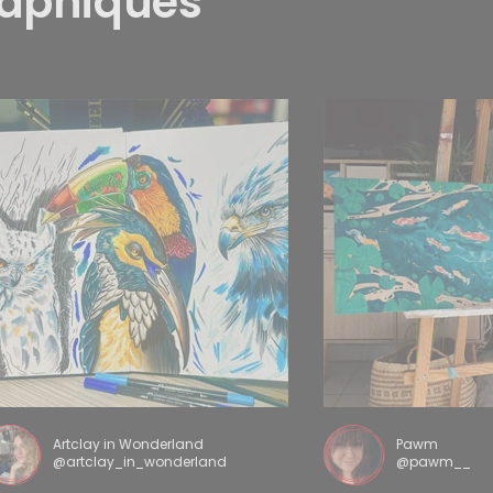
raphiques
Artclay in Wonderland
Pawm
@artclay_in_wonderland
@pawm__