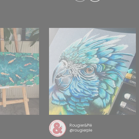
Rougier&Plé
@rougierple