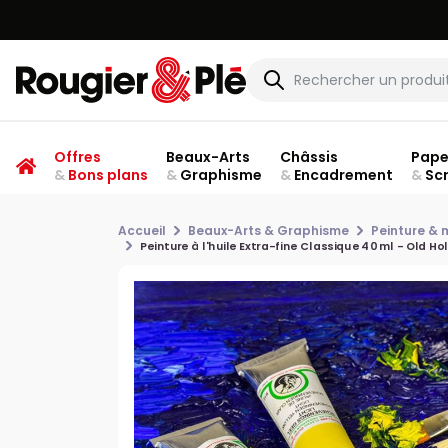
Offres
Beaux-Arts
Châssis
Pape
&
Bons plans
&
Graphisme
&
Encadrement
&
Sc
Accueil
Beaux-Arts & Graphisme
Peinture &
Peinture à l'huile Extra-fine Classique 40 ml - Old Ho