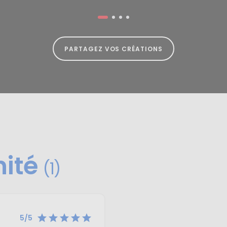
PARTAGEZ VOS CRÉATIONS
nité
(1)





5/5