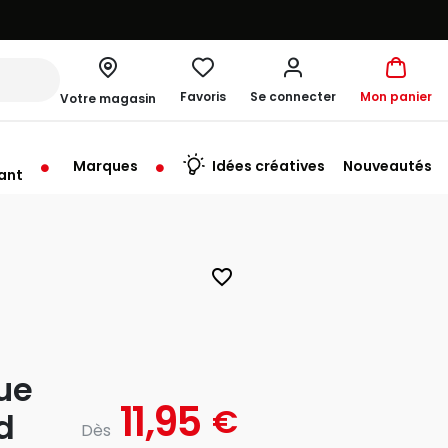
Favoris
Se connecter
Mon panier
Votre magasin
Marques
Idées créatives
Nouveautés
ant
me à 19:30
favorite_border
ue
11,95
€
d
Dès