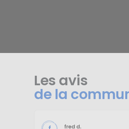
Les avis
de la commu
fred d.
f