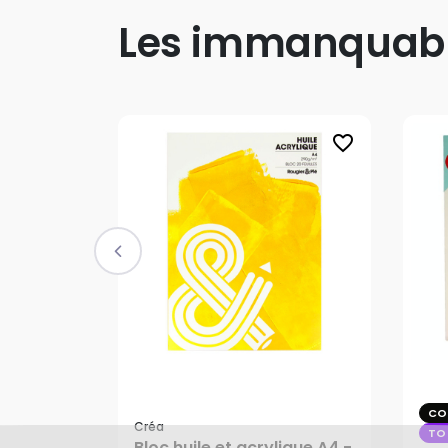
Les immanquab
favorite_border
CO
Créa
TO
Bloc huile et acrylique A4 -