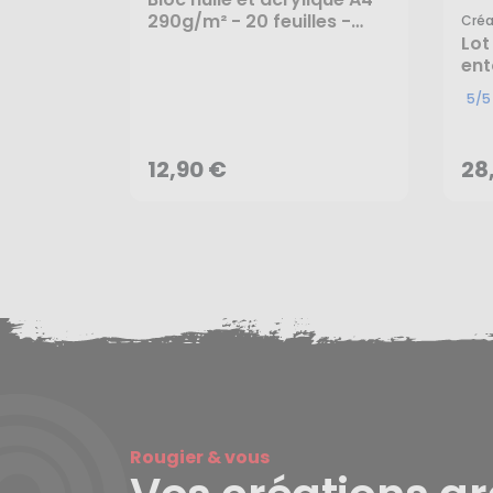
290g/m² - 20 feuilles -
Cré
Créa
Lot
ent
Cr
12,90 €
28
5/5
AJOUTER AU PANIER
12,90 €
28
Rougier & vous