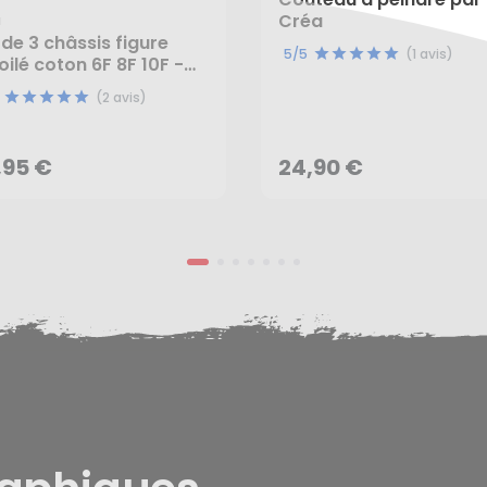
Créa
a
 de 3 châssis figure
5/5
(1 avis)
oilé coton 6F 8F 10F -
éa
,95 €
24,90 €
(2 avis)
AJOUTER AU PANIER
AJOUTER AU PANIER
,95 €
24,90 €