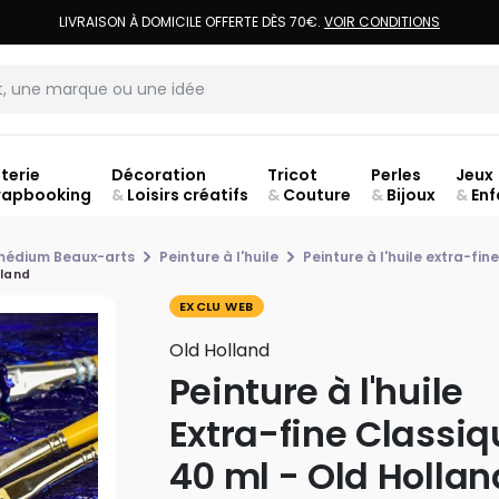
LIVRAISON À DOMICILE OFFERTE DÈS 70€.
VOIR CONDITIONS
terie
Décoration
Tricot
Perles
Jeux
rapbooking
&
Loisirs créatifs
&
Couture
&
Bijoux
&
Enf
Fer
 médium Beaux-arts
Peinture à l'huile
Peinture à l'huile extra-fine
lland
EXCLU WEB
Old Holland
Peinture à l'huile
Extra-fine Classiq
40 ml - Old Hollan