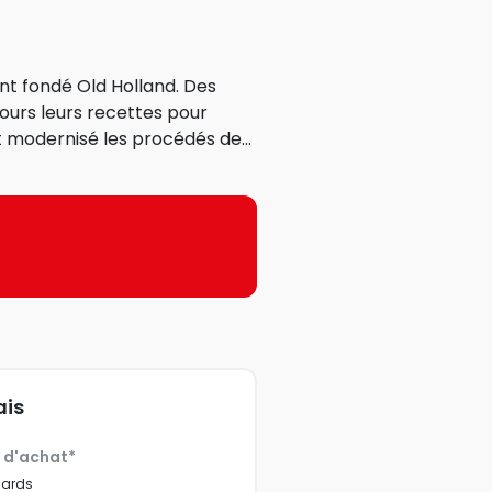
ont fondé Old Holland. Des
ujours leurs recettes pour
t modernisé les procédés de...
ais
€ d'achat*
dards