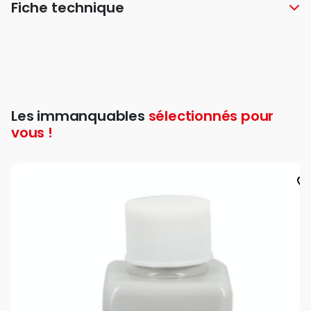
Fiche technique
Les immanquables
sélectionnés pour
vous !
favorite_bord