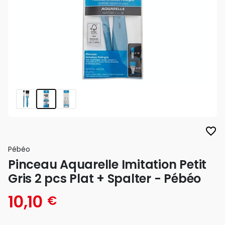
favorite_border
Pébéo
Pinceau Aquarelle Imitation Petit
Gris 2 pcs Plat + Spalter - Pébéo
10,10
€