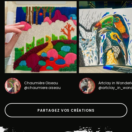
Chaumière Oiseau
Artclay in Wonder
@chaumiere.oiseau
@artclay_in_won
PARTAGEZ VOS CRÉATIONS