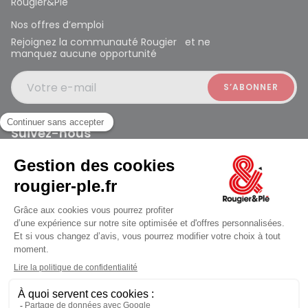
Rougier&Plé
Nos offres d’emploi
Rejoignez la communauté Rougier et ne
manquez aucune opportunité
Votre e-mail
Suivez-nous
Rougier et Plé 2024 Copyright
Mentions légales
Conditions générales des ventes