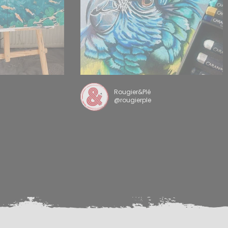
Rougier&Plé
@rougierple