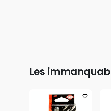
Les immanquab
favorite_border