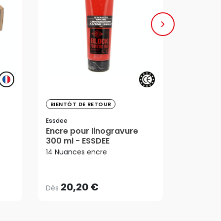
BIENTÔT DE RETOUR
COUP DE 
TOP VENT
Essdee
Encre pour linogravure
Essdee
300 ml - ESSDEE
Kit de L
20,20 €
Découve
14 Nuances encre
Dès
27,60 
AJ
20,20 €
27,60 
Dès