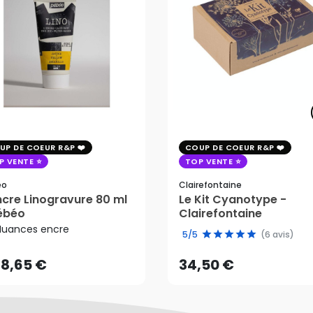
UP DE COEUR R&P
COUP DE COEUR R&P
P VENTE
TOP VENTE
éo
Clairefontaine
ncre Linogravure 80 ml
Le Kit Cyanotype -
8,65 €
ébéo
Clairefontaine
34,50 €
Nuances encre
5/5
(6 avis)
AJOUTER AU PANIER
8,65 €
34,50 €