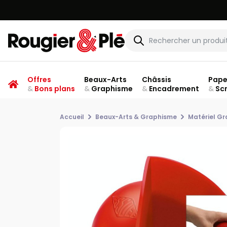
Offres
Beaux-Arts
Châssis
Pape
&
Bons plans
&
Graphisme
&
Encadrement
&
Sc
Accueil
Beaux-Arts & Graphisme
Matériel Gr