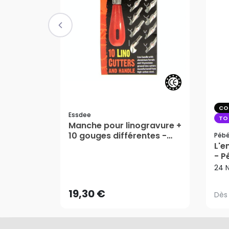
CO
Essdee
TO
Manche pour linogravure +
10 gouges différentes -
Péb
ESSDEE
L'e
- P
Dès
19,30 €
24 
AJOUTER AU PANIER
19,30 €
Dès