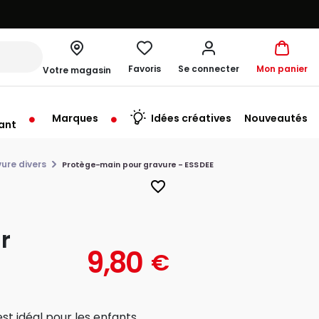
Favoris
Se connecter
Mon panier
Votre magasin
Marques
Idées créatives
Nouveautés
ant
u'au Samedi à 10:00
ure divers
Protège-main pour gravure - ESSDEE
favorite_border
r
9,80
€
st idéal pour les enfants,