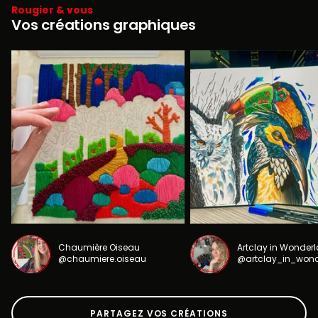
Rougier & vous
Vos créations graphiques
Chaumière Oiseau
Artclay in Wonder
@chaumiere.oiseau
@artclay_in_won
PARTAGEZ VOS CRÉATIONS