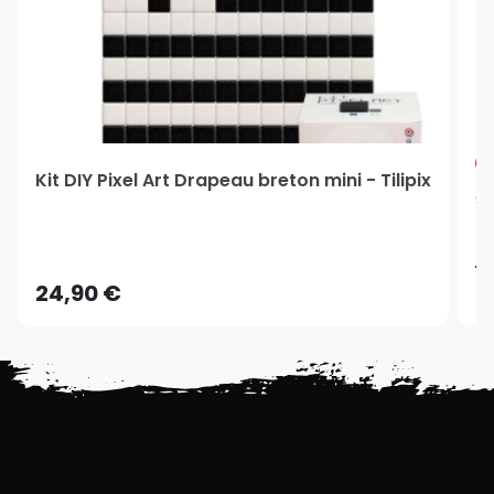
Kit DIY Pixel Art Drapeau breton mini - Tilipix
St
D
1
24,90 €
1