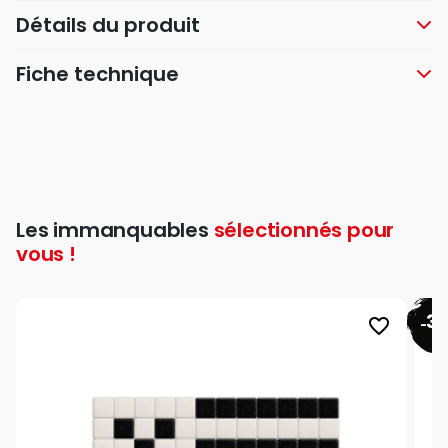
Détails du produit
Fiche technique
Les immanquables
sélectionnés pour
vous !
3
favorite_border
-