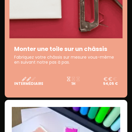
Monter une toile sur un châssis
Fabriquez votre châssis sur mesure vous-même
en suivant notre pas à pas.
INTERMÉDIAIRE
1H
54,05 €