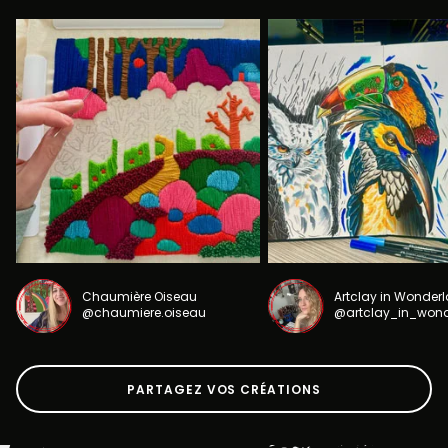
Chaumière Oiseau
Artclay in Wonder
@chaumiere.oiseau
@artclay_in_won
PARTAGEZ VOS CRÉATIONS