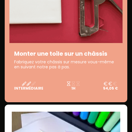
Monter une toile sur un châssis
Fabriquez votre châssis sur mesure vous-même
en suivant notre pas à pas.
INTERMÉDIAIRE
1H
54,05 €