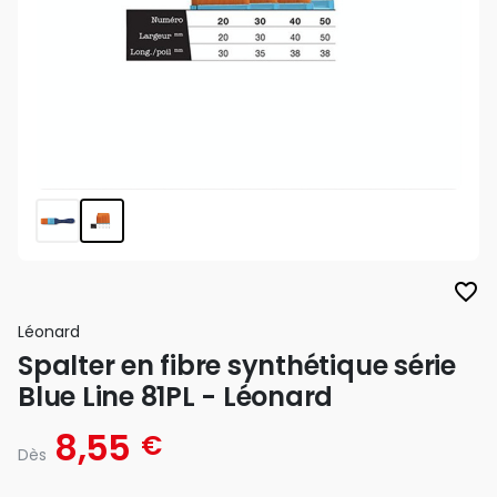
favorite_border
Léonard
Spalter en fibre synthétique série
Blue Line 81PL - Léonard
8,55
€
Dès