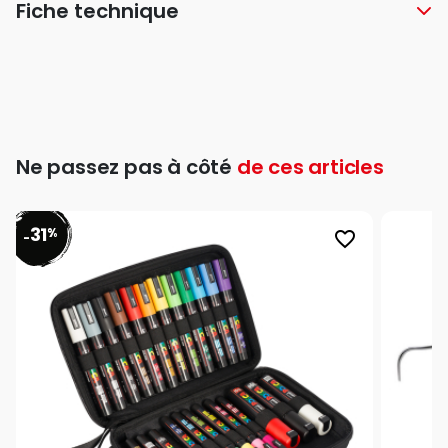
Fiche technique
Ne passez pas à côté
de ces articles
31
%
favorite_border
-