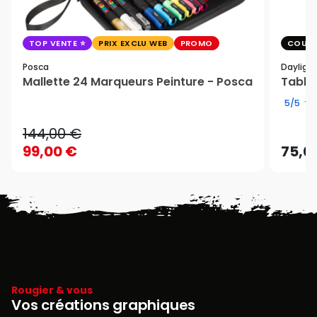
TOP VENTE
PRIX EXCLU WEB
PROMO
COUP 
Posca
Dayligh
Mallette 24 Marqueurs Peinture - Posca
Table 
5/5
144,00 €
99,00 €
75,0
Rougier & vous
Vos créations graphiques