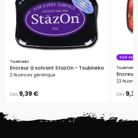
TOP VENT
Tsukineko
Encreur à solvant StazOn - Tsukineko
Tsukineko
Encreur 
2 Nuances générique
23 Nuanc
9,39 €
9,3
Dès
Dès