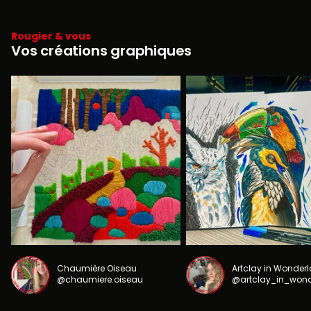
Rougier & vous
Vos créations graphiques
Chaumière Oiseau
Artclay in Wonder
@chaumiere.oiseau
@artclay_in_won