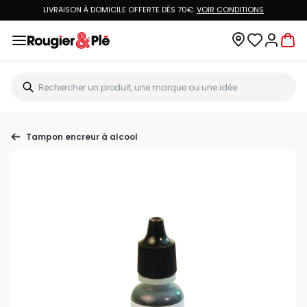
VOUS ÊTES CLIENT ROUGIER&PLÉ ? CRÉEZ UN NOUVEAU MOT DE PASSE ET ACCÉDEZ
À
VOTRE COMPTE.
Tampon encreur à alcool