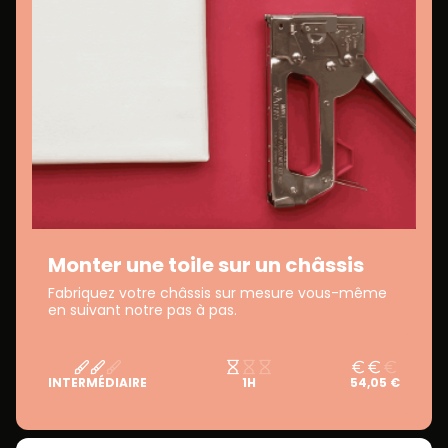
Monter une toile sur un châssis
Fabriquez votre châssis sur mesure vous-même
en suivant notre pas à pas.
INTERMÉDIAIRE
1H
54,05 €