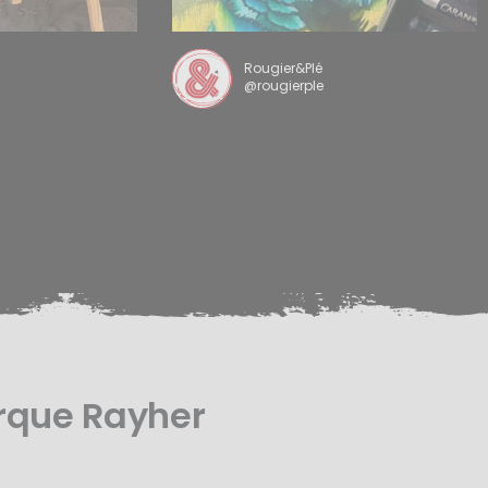
Rougier&Plé
@rougierple
rque Rayher