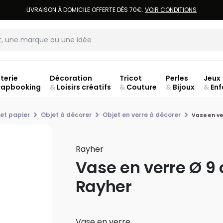
LIVRAISON À DOMICILE OFFERTE DÈS 70€.
VOIR CONDITIONS
terie
Décoration
Tricot
Perles
Jeux
rapbooking
&
Loisirs créatifs
&
Couture
&
Bijoux
&
Enf
ouve
et papier
Objet à décorer
Objet en verre à décorer
Vase en ve
Rayher
Vase en verre Ø 9
Rayher
Vase en verre