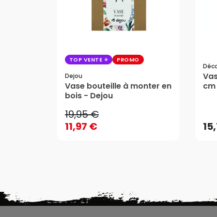
TOP VENTE
PROMO
Déc
Vas
Dejou
19,95 €
Vase bouteille à monter en
cm 
11,97 €
bois - Dejou
15
19,95 €
11,97 €
15