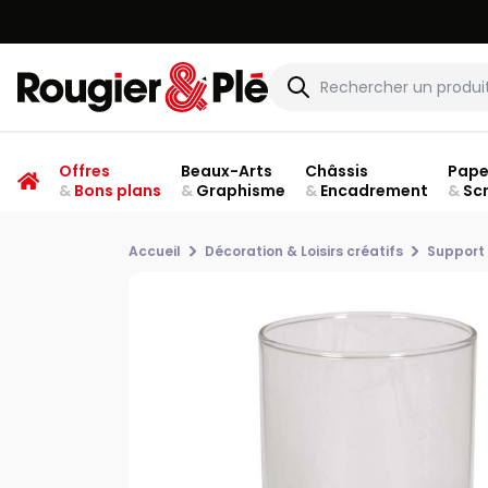
Offres
Beaux-Arts
Châssis
Pape
&
Bons plans
&
Graphisme
&
Encadrement
&
Sc
Accueil
Décoration & Loisirs créatifs
Support 