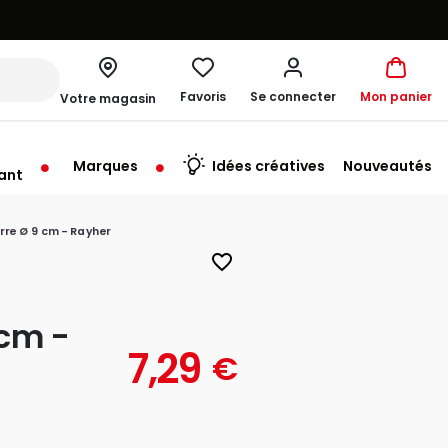
Favoris
Se connecter
Mon panier
Votre magasin
Marques
Idées créatives
Nouveautés
ant
rt à 10:00
rre Ø 9 cm - Rayher
favorite_border
 cm -
7,29
€