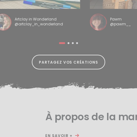
Artclay in Wonderland
Pawm
@artclay_in_wonderland
@pawm__
PARTAGEZ VOS CRÉATIONS
À propos de la ma
EN SAVOIR +