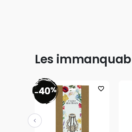
Les immanquab
40
%
favorite_border
-