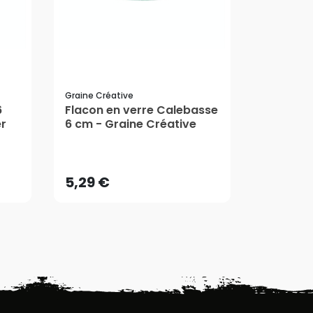
Graine Créative
Graine Cré
6
Flacon en verre Calebasse
Flacon e
er
6 cm - Graine Créative
cm - Gra
5,29 €
7,60 €
AJOUTER AU PANIER
AJ
5,29 €
7,60 €