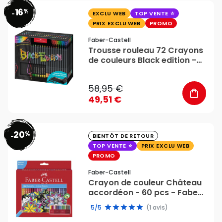
16
%
favorite_border
-
EXCLU WEB
TOP VENTE
PRIX EXCLU WEB
PROMO
Faber-Castell
Trousse rouleau 72 Crayons
de couleurs Black edition -
Faber Castell
58,95 €
49,51 €
20
%
favorite_border
-
BIENTÔT DE RETOUR
TOP VENTE
PRIX EXCLU WEB
PROMO
Faber-Castell
Crayon de couleur Château
accordéon - 60 pcs - Faber-
Castell
5/5
(1 avis)