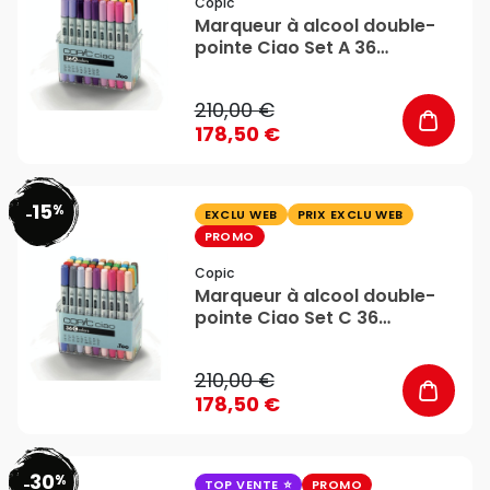
Copic
Marqueur à alcool double-
pointe Ciao Set A 36
couleurs - Copic
210,00 €
178,50 €
15
%
favorite_border
-
EXCLU WEB
PRIX EXCLU WEB
PROMO
Copic
Marqueur à alcool double-
pointe Ciao Set C 36
couleurs - Copic
210,00 €
178,50 €
30
%
favorite_border
-
TOP VENTE
PROMO