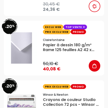
30,45 €
24,36 €
20
%
favorite_border
-
EXCLU WEB
TOP VENTE
PRIX EXCLU WEB
PROMO
Clairefontaine
Papier à dessin 180 g/m²
Rame 125 feuilles A2 42 x
59,4 cm - Clairefontaine
50,10 €
40,08 €
20
%
favorite_border
-
PRIX EXCLU WEB
PROMO
Winsor & Newton
Crayons de couleur Studio
Collection 72 pcs - Winsor &