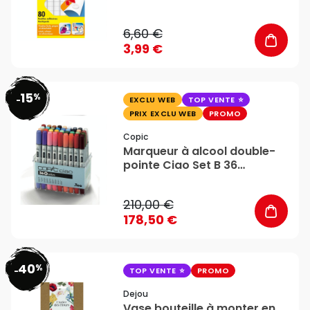
6,60 €
3,99 €
15
%
favorite_border
-
EXCLU WEB
TOP VENTE
PRIX EXCLU WEB
PROMO
Copic
Marqueur à alcool double-
pointe Ciao Set B 36
couleurs - Copic
210,00 €
178,50 €
40
%
favorite_border
-
TOP VENTE
PROMO
Dejou
Vase bouteille à monter en