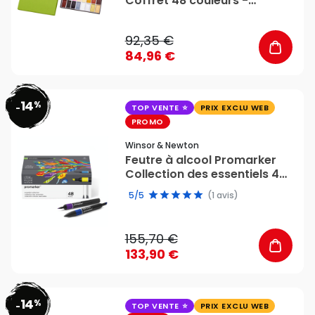
Coffret 48 couleurs -
Kuretake
92,35 €
84,96 €
14
%
favorite_border
-
TOP VENTE
PRIX EXCLU WEB
PROMO
Winsor & Newton
Feutre à alcool Promarker
Collection des essentiels 48
couleurs - Winsor & Newton
5/5
(1 avis)
155,70 €
133,90 €
14
%
favorite_border
-
TOP VENTE
PRIX EXCLU WEB