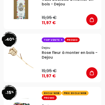
bois - Dejou
19,95 €
11,97 €
40
%
favorite_border
-
TOP VENTE
PROMO
Dejou
Rose fleur à monter en bois -
Dejou
19,95 €
11,97 €
15
%
favorite_border
-
EXCLU WEB
PRIX EXCLU WEB
PROMO