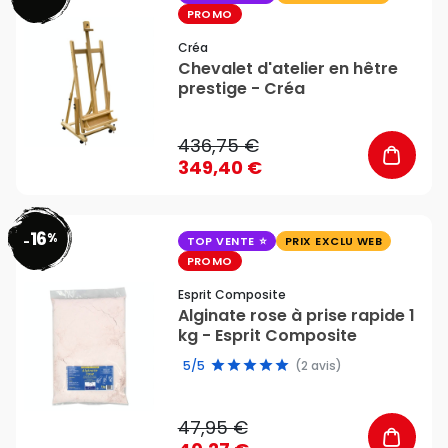
PROMO
Créa
Chevalet d'atelier en hêtre
prestige - Créa
436,75 €
349,40 €
16
%
favorite_border
-
TOP VENTE
PRIX EXCLU WEB
PROMO
Esprit Composite
Alginate rose à prise rapide 1
kg - Esprit Composite
5/5
(2 avis)
47,95 €