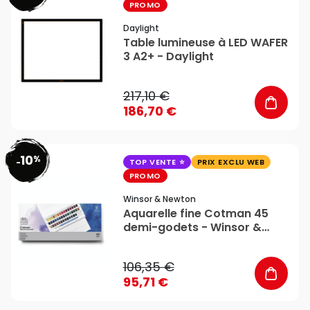
PROMO
Daylight
Table lumineuse à LED WAFER
3 A2+ - Daylight
217,10 €
186,70 €
10
%
favorite_border
-
TOP VENTE
PRIX EXCLU WEB
PROMO
Winsor & Newton
Aquarelle fine Cotman 45
demi-godets - Winsor &
Newton
106,35 €
95,71 €