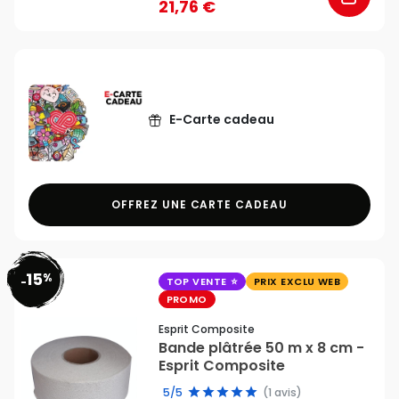
21,76 €
E-Carte cadeau
OFFREZ UNE CARTE CADEAU
15
%
favorite_border
-
TOP VENTE
PRIX EXCLU WEB
PROMO
Esprit Composite
Bande plâtrée 50 m x 8 cm -
Esprit Composite
5/5
(1 avis)