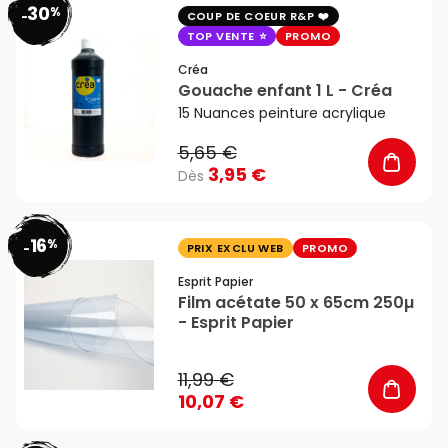
30
%
favorite_border
-
COUP DE COEUR R&P
TOP VENTE
PROMO
Créa
Gouache enfant 1 L - Créa
15 Nuances peinture acrylique
5,65 €
3,95 €
Dès
16
%
favorite_border
-
PRIX EXCLU WEB
PROMO
Esprit Papier
Film acétate 50 x 65cm 250µ
- Esprit Papier
11,99 €
10,07 €