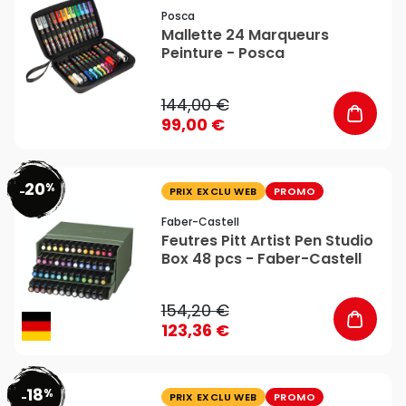
Posca
Mallette 24 Marqueurs
Peinture - Posca
144,00 €
99,00 €
20
%
favorite_border
-
PRIX EXCLU WEB
PROMO
Faber-Castell
Feutres Pitt Artist Pen Studio
Box 48 pcs - Faber-Castell
154,20 €
123,36 €
18
%
favorite_border
-
PRIX EXCLU WEB
PROMO