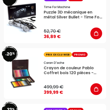
Time For Machine
Puzzle 3D mécanique en
métal Silver Bullet - Time For
Machine
52,70 €
36,89 €
20
%
favorite_border
-
PRIX EXCLU WEB
PROMO
Caran D'ache
Crayon de couleur Pablo
Coffret bois 120 pièces -
Caran d'Ache
499,99 €
399,99 €
33
%