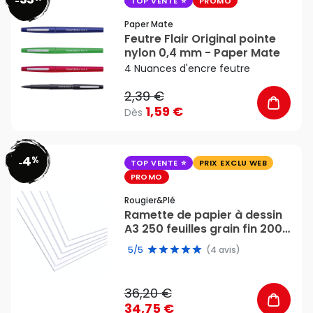
favorite_border
-
TOP VENTE
PROMO
Paper Mate
Feutre Flair Original pointe
nylon 0,4 mm - Paper Mate
4 Nuances d'encre feutre
2,39 €
1,59 €
Dès
4
%
favorite_border
-
TOP VENTE
PRIX EXCLU WEB
PROMO
Rougier&plé
Ramette de papier à dessin
A3 250 feuilles grain fin 200
g/m² - Rougier&Plé
5/5
(4 avis)
36,20 €
34,75 €