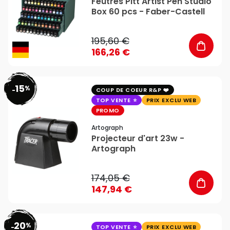
Feutres Pitt Artist Pen Studio
Box 60 pcs - Faber-Castell
195,60 €
166,26 €
15
%
favorite_border
-
COUP DE COEUR R&P
TOP VENTE
PRIX EXCLU WEB
PROMO
Artograph
Projecteur d'art 23w -
Artograph
174,05 €
147,94 €
20
%
favorite_border
-
TOP VENTE
PRIX EXCLU WEB