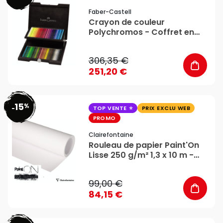
Faber-Castell
Crayon de couleur
Polychromos - Coffret en
bois 72 couleurs - Faber-
Castell
306,35 €
251,20 €
15
%
favorite_border
-
TOP VENTE
PRIX EXCLU WEB
PROMO
Clairefontaine
Rouleau de papier Paint'On
Lisse 250 g/m² 1,3 x 10 m -
Clairefontaine
99,00 €
84,15 €