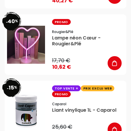
40,27 €
40
%
favorite_border
-
PROMO
Rougier&plé
Lampe néon Cœur -
Rougier&Plé
17,70 €
10,62 €
15
%
favorite_border
-
TOP VENTE
PRIX EXCLU WEB
PROMO
Caparol
Liant vinylique 1L - Caparol
25,60 €