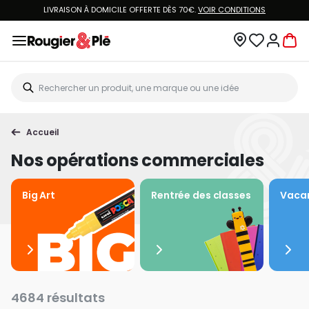
VOUS ÊTES CLIENT ROUGIER&PLÉ ? CRÉEZ UN NOUVEAU MOT DE PASSE ET ACCÉDEZ
À
VOTRE COMPTE.
Accueil
Nos opérations commerciales
Big Art
Rentrée des classes
Vacan
4684 résultats