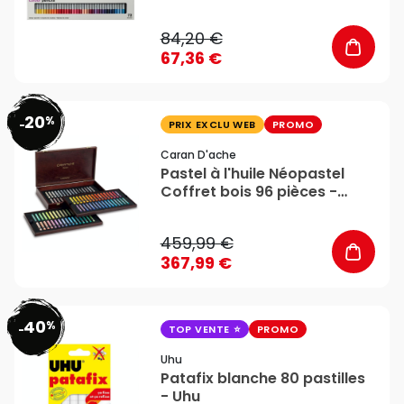
Newton
84,20 €
67,36 €
20
%
favorite_border
-
PRIX EXCLU WEB
PROMO
Caran D'ache
Pastel à l'huile Néopastel
Coffret bois 96 pièces -
Caran d'Ache
459,99 €
367,99 €
40
%
favorite_border
-
TOP VENTE
PROMO
Uhu
Patafix blanche 80 pastilles
- Uhu