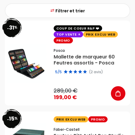
Filtrer et trier
31
%
favorite_border
-
COUP DE COEUR R&P
TOP VENTE
PRIX EXCLU WEB
PROMO
Posca
Mallette de marqueur 60
Feutres assortis - Posca
5/5
(2 avis)
289,00 €
199,00 €
15
%
favorite_border
-
PRIX EXCLU WEB
PROMO
Faber-Castell