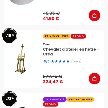
48,95 €
41,60 €
18
%
favorite_border
-
PRIX EXCLU WEB
PROMO
Créa
Chevalet d'atelier en hêtre -
Créa
5/5
(1 avis)
273,75 €
224,47 €
31
%
favorite_border
-
TOP VENTE
PRIX EXCLU WEB
PROMO