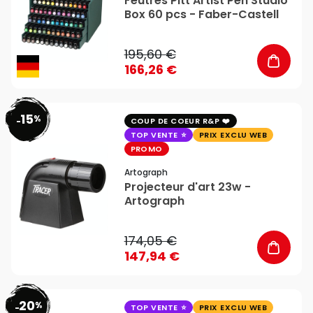
Feutres Pitt Artist Pen Studio
Box 60 pcs - Faber-Castell
195,60 €
166,26 €
15
%
favorite_border
-
COUP DE COEUR R&P
TOP VENTE
PRIX EXCLU WEB
PROMO
Artograph
Projecteur d'art 23w -
Artograph
174,05 €
147,94 €
20
%
favorite_border
-
TOP VENTE
PRIX EXCLU WEB