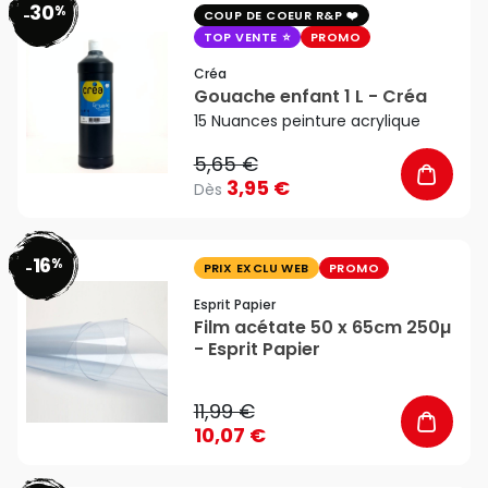
30
%
favorite_border
-
COUP DE COEUR R&P
TOP VENTE
PROMO
Créa
Gouache enfant 1 L - Créa
15 Nuances peinture acrylique
5,65 €
3,95 €
Dès
16
%
favorite_border
-
PRIX EXCLU WEB
PROMO
Esprit Papier
Film acétate 50 x 65cm 250µ
- Esprit Papier
11,99 €
10,07 €