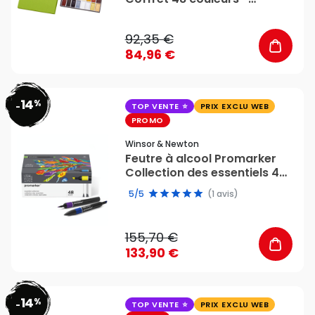
Kuretake
92,35 €
84,96 €
14
%
favorite_border
-
TOP VENTE
PRIX EXCLU WEB
PROMO
Winsor & Newton
Feutre à alcool Promarker
Collection des essentiels 48
couleurs - Winsor & Newton
5/5
(1 avis)
155,70 €
133,90 €
14
%
favorite_border
-
TOP VENTE
PRIX EXCLU WEB