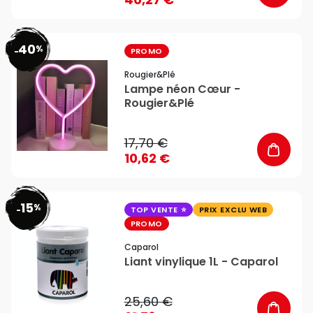
40
%
favorite_border
-
PROMO
Rougier&plé
Lampe néon Cœur -
Rougier&Plé
17,70 €
10,62 €
15
%
favorite_border
-
TOP VENTE
PRIX EXCLU WEB
PROMO
Caparol
Liant vinylique 1L - Caparol
25,60 €