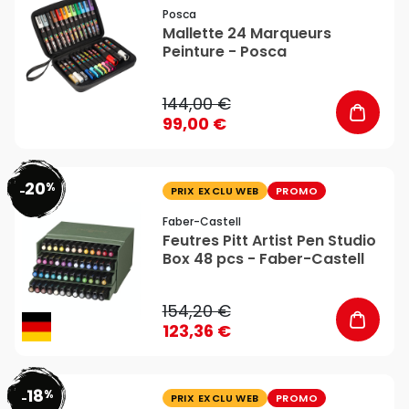
Posca
Mallette 24 Marqueurs
Peinture - Posca
144,00 €
99,00 €
20
%
favorite_border
-
PRIX EXCLU WEB
PROMO
Faber-Castell
Feutres Pitt Artist Pen Studio
Box 48 pcs - Faber-Castell
154,20 €
123,36 €
18
%
favorite_border
-
PRIX EXCLU WEB
PROMO