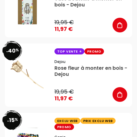
bois - Dejou
19,95 €
11,97 €
40
%
favorite_border
-
TOP VENTE
PROMO
Dejou
Rose fleur à monter en bois -
Dejou
19,95 €
11,97 €
15
%
favorite_border
-
EXCLU WEB
PRIX EXCLU WEB
PROMO