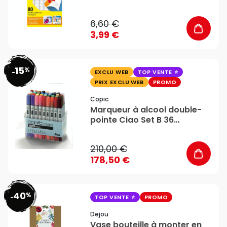
6,60 €
3,99 €
15
%
favorite_border
-
EXCLU WEB
TOP VENTE
PRIX EXCLU WEB
PROMO
Copic
Marqueur à alcool double-
pointe Ciao Set B 36
couleurs - Copic
210,00 €
178,50 €
40
%
favorite_border
-
TOP VENTE
PROMO
Dejou
Vase bouteille à monter en