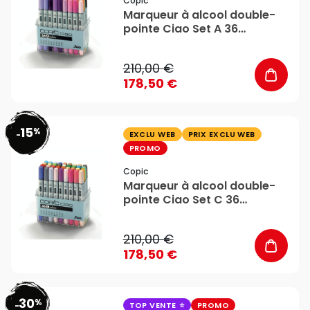
Copic
Marqueur à alcool double-
pointe Ciao Set A 36
couleurs - Copic
210,00 €
178,50 €
15
%
favorite_border
-
EXCLU WEB
PRIX EXCLU WEB
PROMO
Copic
Marqueur à alcool double-
pointe Ciao Set C 36
couleurs - Copic
210,00 €
178,50 €
30
%
favorite_border
-
TOP VENTE
PROMO