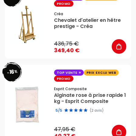
PROMO
Créa
Chevalet d'atelier en hêtre
prestige - Créa
436,75 €
349,40 €
16
%
favorite_border
-
TOP VENTE
PRIX EXCLU WEB
PROMO
Esprit Composite
Alginate rose à prise rapide 1
kg - Esprit Composite
5/5
(2 avis)
47,95 €
40,27 €