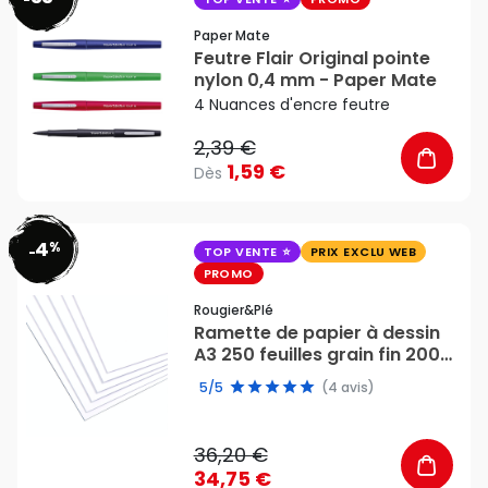
favorite_border
Paper Mate
Feutre Flair Original pointe
nylon 0,4 mm - Paper Mate
4 Nuances d'encre feutre
2,39 €
1,59 €
Dès
4
%
favorite_border
-
TOP VENTE
PRIX EXCLU WEB
PROMO
Rougier&plé
Ramette de papier à dessin
A3 250 feuilles grain fin 200
g/m² - Rougier&Plé
5/5
(4 avis)
36,20 €
34,75 €