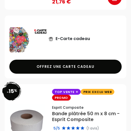
21,76 €
E-Carte cadeau
OFFREZ UNE CARTE CADEAU
15
%
favorite_border
-
TOP VENTE
PRIX EXCLU WEB
PROMO
Esprit Composite
Bande plâtrée 50 m x 8 cm -
Esprit Composite
5/5
(1 avis)