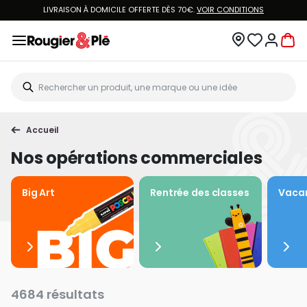
LIVRAISON À DOMICILE OFFERTE DÈS 70€.
VOIR CONDITIONS
Accueil
Nos opérations commerciales
Big Art
Rentrée des classes
Vacan
4684 résultats