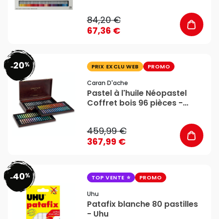
Newton
84,20 €
67,36 €
20
%
favorite_border
-
PRIX EXCLU WEB
PROMO
Caran D'ache
Pastel à l'huile Néopastel
Coffret bois 96 pièces -
Caran d'Ache
459,99 €
367,99 €
40
%
favorite_border
-
TOP VENTE
PROMO
Uhu
Patafix blanche 80 pastilles
- Uhu