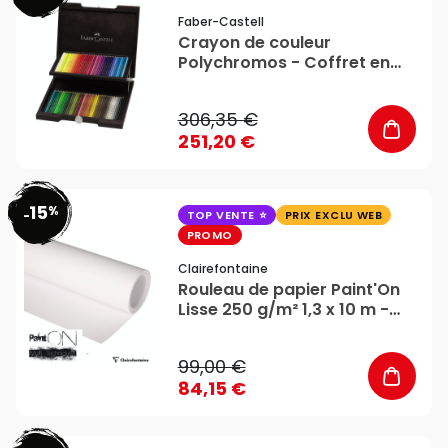
Faber-Castell
Crayon de couleur
Polychromos - Coffret en
bois 72 couleurs - Faber-
Castell
306,35 €
251,20 €
15
%
favorite_border
-
TOP VENTE
PRIX EXCLU WEB
PROMO
Clairefontaine
Rouleau de papier Paint'On
Lisse 250 g/m² 1,3 x 10 m -
Clairefontaine
99,00 €
84,15 €