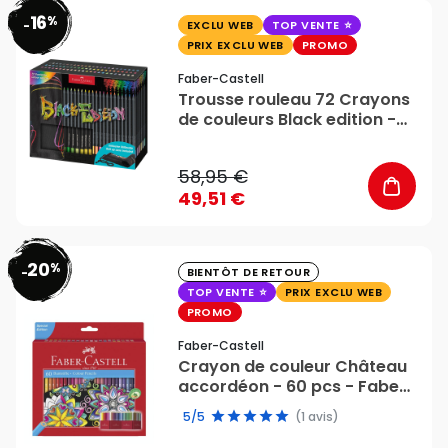
16
%
favorite_border
-
EXCLU WEB
TOP VENTE
PRIX EXCLU WEB
PROMO
Faber-Castell
Trousse rouleau 72 Crayons
de couleurs Black edition -
Faber Castell
58,95 €
49,51 €
20
%
favorite_border
-
BIENTÔT DE RETOUR
TOP VENTE
PRIX EXCLU WEB
PROMO
Faber-Castell
Crayon de couleur Château
accordéon - 60 pcs - Faber-
Castell
5/5
(1 avis)