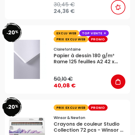
30,45 €
24,36 €
20
%
favorite_border
-
EXCLU WEB
TOP VENTE
PRIX EXCLU WEB
PROMO
Clairefontaine
Papier à dessin 180 g/m²
Rame 125 feuilles A2 42 x
59,4 cm - Clairefontaine
50,10 €
40,08 €
20
%
favorite_border
-
PRIX EXCLU WEB
PROMO
Winsor & Newton
Crayons de couleur Studio
Collection 72 pcs - Winsor &