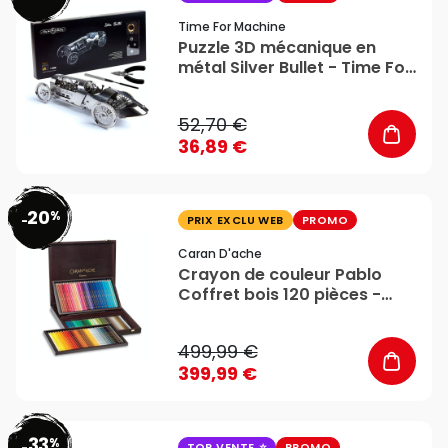
Time For Machine
Puzzle 3D mécanique en
métal Silver Bullet - Time For
Machine
52,70 €
36,89 €
20
%
favorite_border
-
PRIX EXCLU WEB
PROMO
Caran D'ache
Crayon de couleur Pablo
Coffret bois 120 pièces -
Caran d'Ache
499,99 €
399,99 €
33
%
-
TOP VENTE
PROMO