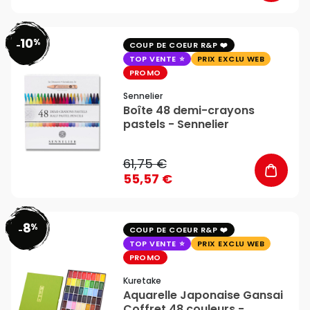
10
%
favorite_border
-
COUP DE COEUR R&P
TOP VENTE
PRIX EXCLU WEB
PROMO
Sennelier
Boîte 48 demi-crayons
pastels - Sennelier
61,75 €
55,57 €
8
%
favorite_border
-
COUP DE COEUR R&P
TOP VENTE
PRIX EXCLU WEB
PROMO
Kuretake
Aquarelle Japonaise Gansai
Coffret 48 couleurs -