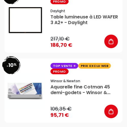
PROMO
Daylight
Table lumineuse à LED WAFER
3 A2+ - Daylight
217,10 €
186,70 €
10
%
favorite_border
-
TOP VENTE
PRIX EXCLU WEB
PROMO
Winsor & Newton
Aquarelle fine Cotman 45
demi-godets - Winsor &
Newton
106,35 €
95,71 €