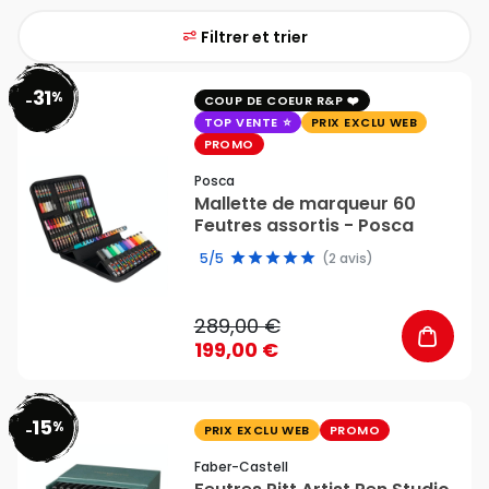
Filtrer et trier
31
%
favorite_border
-
COUP DE COEUR R&P
TOP VENTE
PRIX EXCLU WEB
PROMO
Posca
Mallette de marqueur 60
Feutres assortis - Posca
5/5
(2 avis)
289,00 €
199,00 €
15
%
favorite_border
-
PRIX EXCLU WEB
PROMO
Faber-Castell