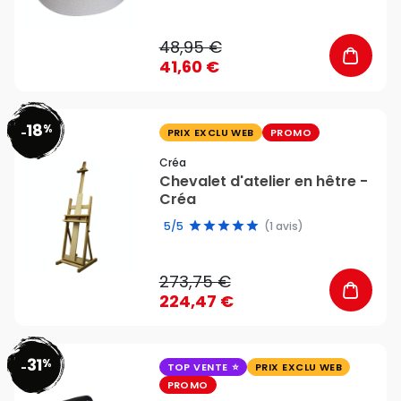
48,95 €
41,60 €
18
%
favorite_border
-
PRIX EXCLU WEB
PROMO
Créa
Chevalet d'atelier en hêtre -
Créa
5/5
(1 avis)
273,75 €
224,47 €
31
%
favorite_border
-
TOP VENTE
PRIX EXCLU WEB
PROMO