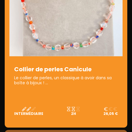
Collier de perles Canicule
Le collier de perles, un classique à avoir dans sa
boîte à bijoux ! ...
INTERMÉDIAIRE
2H
26,05 €