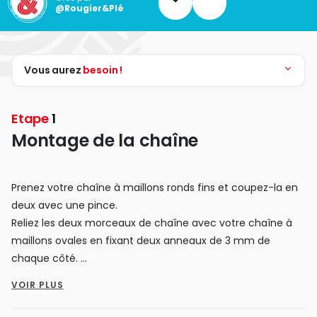
@Rougier&Plé
Vous aurez
besoin !
Etape
1
Montage de la chaîne
Prenez votre chaîne à maillons ronds fins et coupez-la en
deux avec une pince.
Reliez les deux morceaux de chaîne avec votre chaîne à
maillons ovales en fixant deux anneaux de 3 mm de
chaque côté.
Attachez, sur l'une des extrémités de la chaîne, un fermoir
VOIR PLUS
à bouée avec un anneau de 3 mm, et sur l'autre extrémité,
la chaîne d'extension également avec un anneau de 3