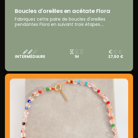
Boucles d'oreilles en acétate Flora
Fabriquez cette paire de boucles d'oreilles
pendantes Flora en suivant trois étapes....
INTERMÉDIAIRE
1H
27,50 €