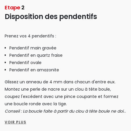
mm.
Etape
2
Refermez tous les anneaux de 3 mm avec une pince plate.
Disposition des pendentifs
Prenez vos 4 pendentifs :
Pendentif main gravée
Pendentif en quartz fraise
Pendentif ovale
Pendentif en amazonite
Glissez un anneau de 4 mm dans chacun d'entre eux.
Montez une perle de nacre sur un clou à tête boule,
coupez l'excédent avec une pince coupante et formez
une boucle ronde avec la tige.
Conseil : La boucle faite à partir du clou à tête boule ne doit
pas être serrée pour pouvoir la fixer sur la chaîne.
VOIR PLUS
Accrochez vos pendentifs sur la chaîne à maillons ovales