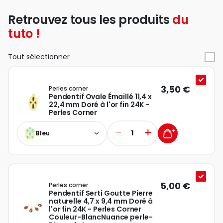
avec les anneaux et une pince.
Votre nouveau collier est terminé ! Vous n'avez plus qu'à le
Retrouvez tous les produits
du
porter.
tuto !
Tout sélectionner
3,50 €
Perles corner
Pendentif Ovale Émaillé 11,4 x
22,4 mm Doré à l'or fin 24K -
Perles Corner
Bleu
5,00 €
Perles corner
Pendentif Serti Goutte Pierre
naturelle 4,7 x 9,4 mm Doré à
l'or fin 24K - Perles Corner
Couleur-BlancNuance perle-