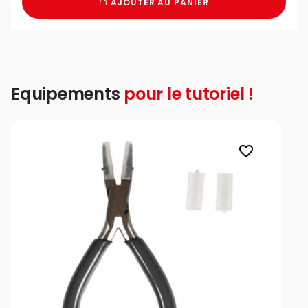
AJOUTER AU PANIER
Equipements
pour le tutoriel !
favorite_border