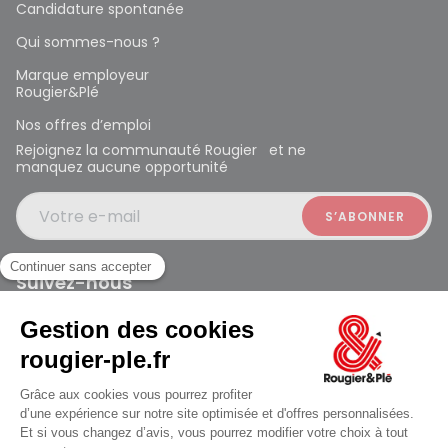
Candidature spontanée
Qui sommes-nous ?
Marque employeur
Rougier&Plé
Nos offres d’emploi
Rejoignez la communauté Rougier et ne
manquez aucune opportunité
Votre e-mail
Suivez-nous
Rougier et Plé 2024 Copyright
ouvert à 10:00