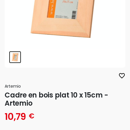
favorite_border
Artemio
Cadre en bois plat 10 x 15cm -
Artemio
10,79
€