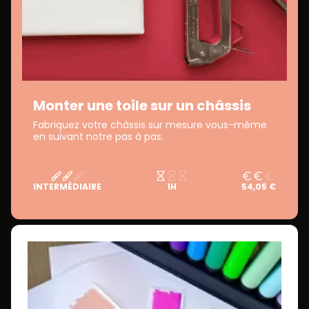
Monter une toile sur un châssis
Fabriquez votre châssis sur mesure vous-même
en suivant notre pas à pas.
INTERMÉDIAIRE
1H
54,05 €