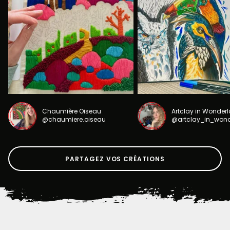
Chaumière Oiseau
Artclay in Wonder
@chaumiere.oiseau
@artclay_in_won
PARTAGEZ VOS CRÉATIONS