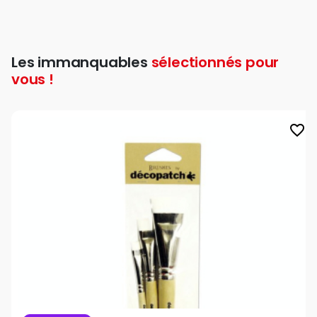
Les immanquables
sélectionnés pour
vous !
favorite_border