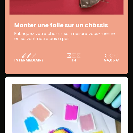
Monter une toile sur un châssis
Fabriquez votre châssis sur mesure vous-même
en suivant notre pas à pas.
INTERMÉDIAIRE
1H
54,05 €