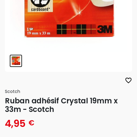
favorite_border
Scotch
Ruban adhésif Crystal 19mm x
33m - Scotch
4,95
€