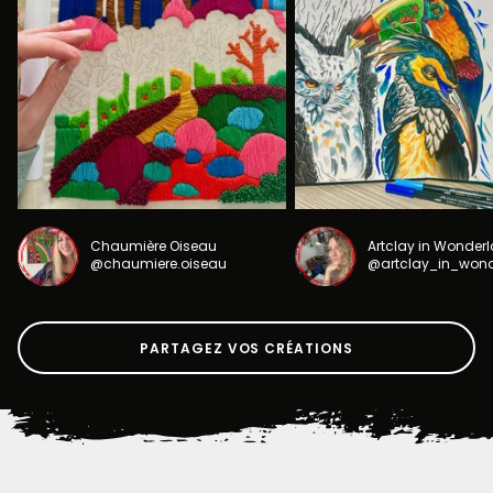
Chaumière Oiseau
Artclay in Wonder
@chaumiere.oiseau
@artclay_in_won
PARTAGEZ VOS CRÉATIONS