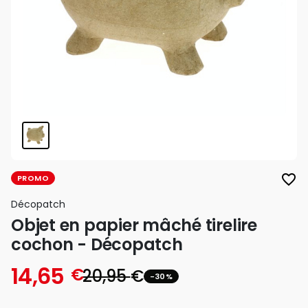
favorite_border
PROMO
Décopatch
Objet en papier mâché tirelire
cochon - Décopatch
14,65
€
20,95
€
-30%