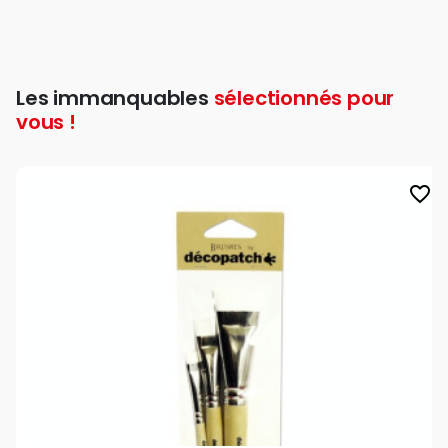
Les immanquables
sélectionnés pour
vous !
favorite_border