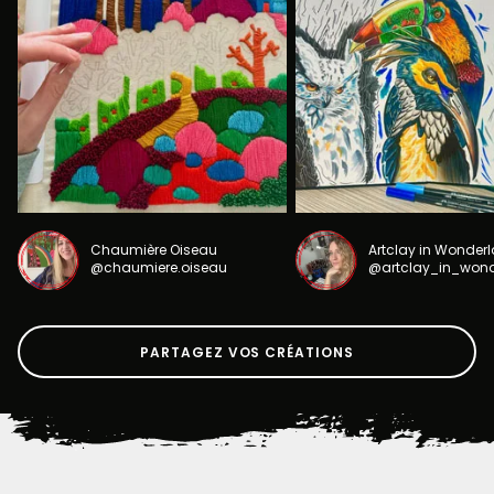
Chaumière Oiseau
Artclay in Wonder
@chaumiere.oiseau
@artclay_in_won
PARTAGEZ VOS CRÉATIONS