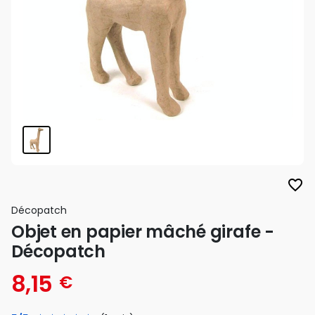
favorite_border
Décopatch
Objet en papier mâché girafe -
Décopatch
8,15
€