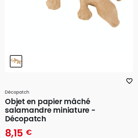
favorite_border
Décopatch
Objet en papier mâché
salamandre miniature -
Décopatch
8,15
€