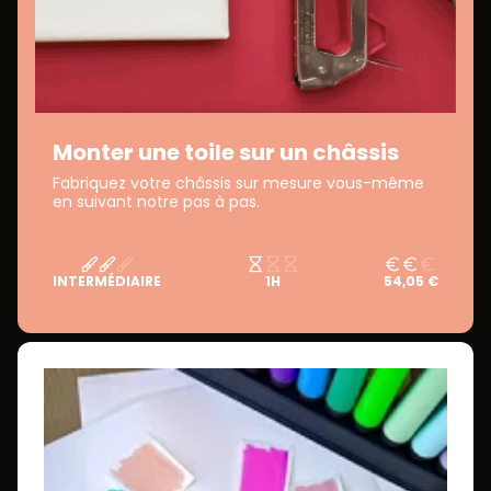
Monter une toile sur un châssis
Fabriquez votre châssis sur mesure vous-même
en suivant notre pas à pas.
INTERMÉDIAIRE
1H
54,05 €