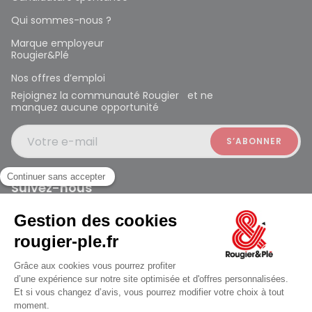
Qui sommes-nous ?
Marque employeur
Rougier&Plé
Nos offres d’emploi
Rejoignez la communauté Rougier et ne
manquez aucune opportunité
Votre e-mail
Suivez-nous
Rougier et Plé 2024 Copyright
ouvert à 10:00