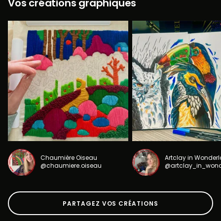
Vos créations graphiques
Chaumière Oiseau
Artclay in Wonder
@chaumiere.oiseau
@artclay_in_won
PARTAGEZ VOS CRÉATIONS