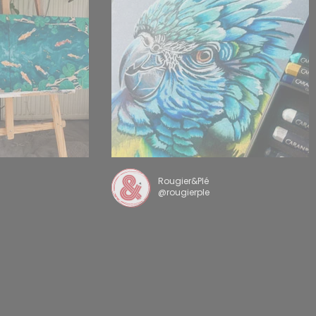
Rougier&Plé
@rougierple