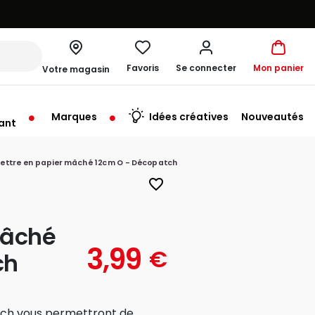
Favoris
Se connecter
Mon panier
Votre magasin
Marques
Idées créatives
Nouveautés
ant
me à 19:30
Lettre en papier mâché 12cm O - Décopatch
favorite_border
mâché
3,99
€
ch
tch vous permettront de