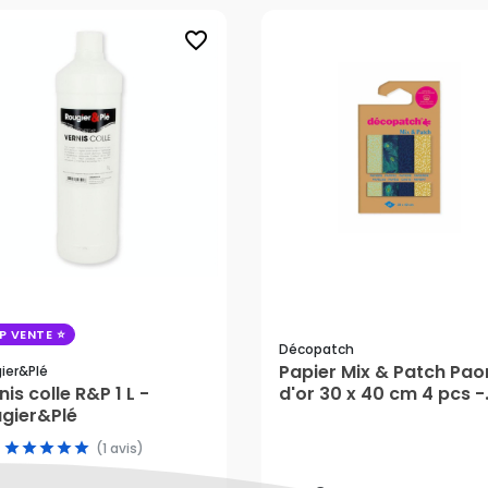
favorite_border
P VENTE
Décopatch
Papier Mix & Patch Pao
ier&plé
nis colle R&P 1 L -
d'or 30 x 40 cm 4 pcs -
,45 €
gier&Plé
Décopatch
5,59 €
(1 avis)