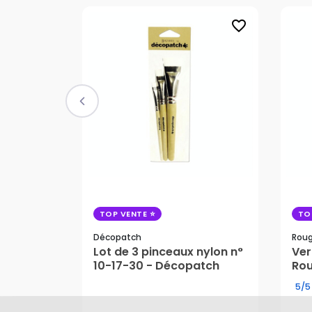
favorite_border
TOP VENTE
TO
Décopatch
Roug
Lot de 3 pinceaux nylon n°
Ver
22
10-17-30 - Décopatch
Rou
10,70 €
5/5