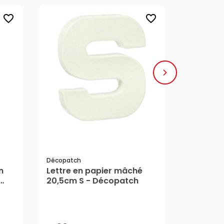
favorite_border
favorite_border
Décopatch
Décopatch
n
Lettre en papier mâché
Ours pol
20,5cm S - Décopatch
mâché 2
5,99 €
8,69 €