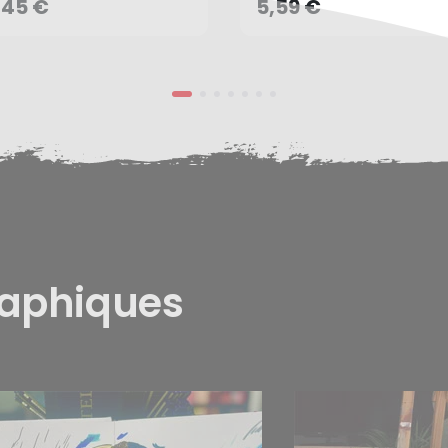
AJOUTER AU PANIER
,45 €
5,59 €
raphiques