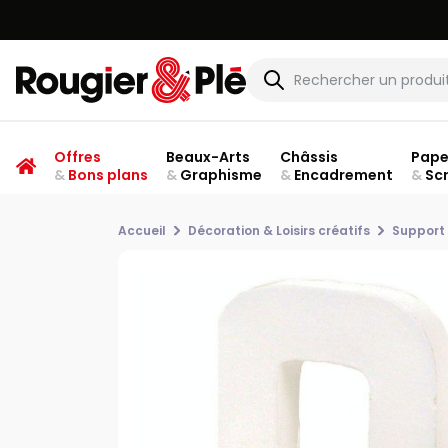
Offres
Beaux-Arts
Châssis
Pape
&
Bons plans
&
Graphisme
&
Encadrement
&
Sc
Accueil
Décoration & Loisirs créatifs
Support 