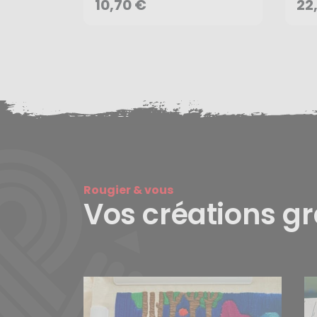
AJOUTER AU PANIER
10,70 €
22
Rougier & vous
Vos créations g