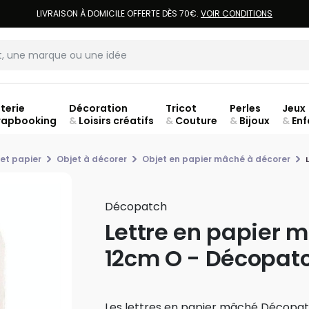
LIVRAISON À DOMICILE OFFERTE DÈS 70€.
VOIR CONDITIONS
terie
Décoration
Tricot
Perles
Jeux
rapbooking
&
Loisirs créatifs
&
Couture
&
Bijoux
&
Enf
Fer
et papier
Objet à décorer
Objet en papier mâché à décorer
Décopatch
Lettre en papier 
12cm O - Décopat
Les lettres en papier mâché Décopa