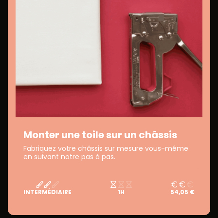
Monter une toile sur un châssis
Fabriquez votre châssis sur mesure vous-même
en suivant notre pas à pas.
INTERMÉDIAIRE
1H
54,05 €