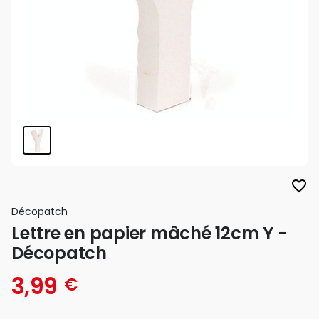
favorite_border
Décopatch
Lettre en papier mâché 12cm Y -
Décopatch
3,99
€