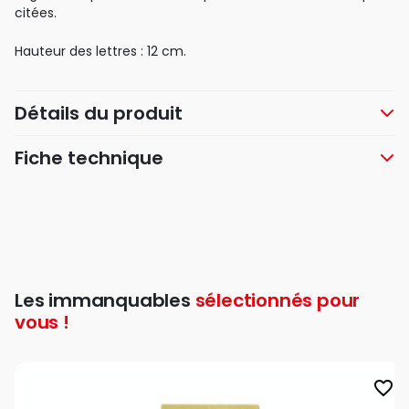
citées.
Hauteur des lettres : 12 cm.
Détails du produit
Fiche technique
Les immanquables
sélectionnés pour
vous !
favorite_border