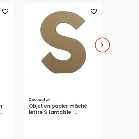
favorite_border
favorite_border
Décopatch
Décopatch
n
Objet en papier mâché
Cache po
lettre S fantaisie -
mâché 19
Décopatch
Décopa
5,90 €
9,69 €