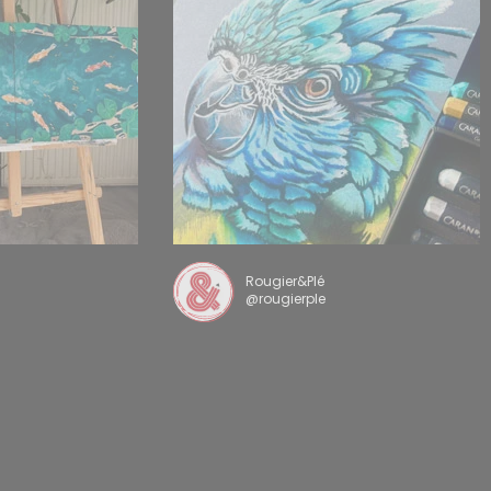
Rougier&Plé
@rougierple