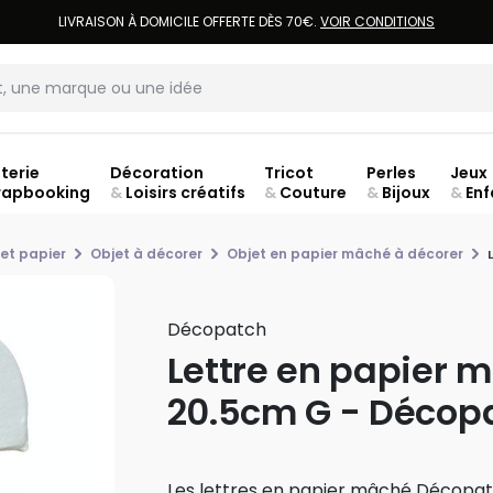
LIVRAISON À DOMICILE OFFERTE DÈS 70€.
VOIR CONDITIONS
terie
Décoration
Tricot
Perles
Jeux
rapbooking
&
Loisirs créatifs
&
Couture
&
Bijoux
&
Enf
ouve
et papier
Objet à décorer
Objet en papier mâché à décorer
Décopatch
Lettre en papier 
20.5cm G - Décop
Les lettres en papier mâché Décopa