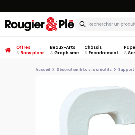
Offres
Beaux-Arts
Châssis
Pape
&
Bons plans
&
Graphisme
&
Encadrement
&
Sc
Accueil
Décoration & Loisirs créatifs
Support 