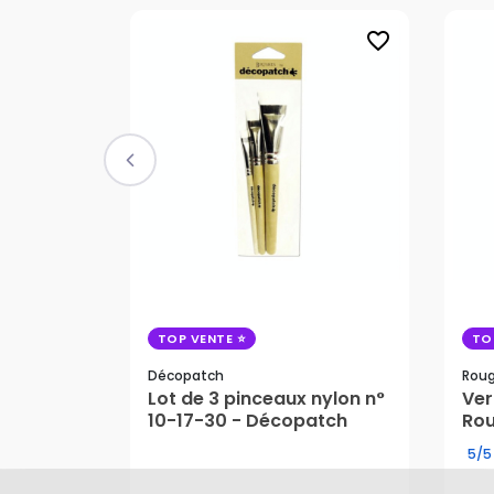
favorite_border
TOP VENTE
TO
Décopatch
Roug
Lot de 3 pinceaux nylon n°
Ver
22
10-17-30 - Décopatch
Rou
10,70 €
5/5