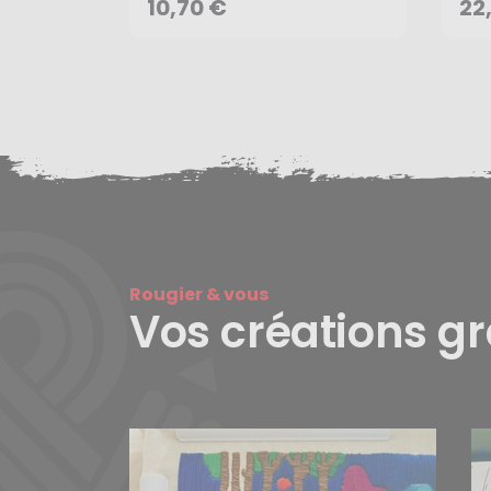
AJOUTER AU PANIER
10,70 €
22
Rougier & vous
Vos créations g