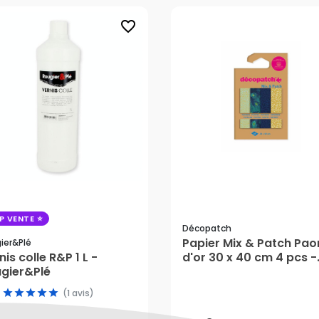
favorite_border
P VENTE
Décopatch
Papier Mix & Patch Pao
ier&plé
nis colle R&P 1 L -
d'or 30 x 40 cm 4 pcs -
,45 €
gier&Plé
Décopatch
5,59 €
(1 avis)