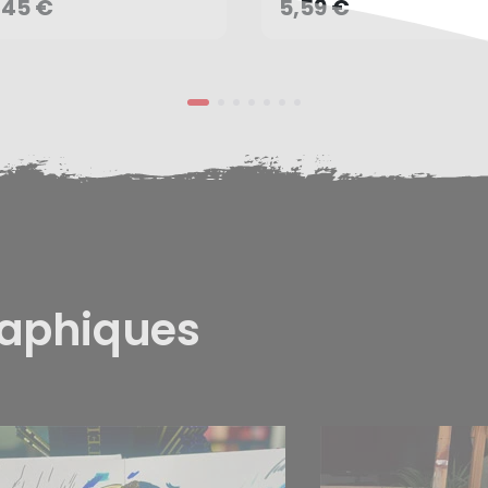
AJOUTER AU PANIER
,45 €
5,59 €
raphiques