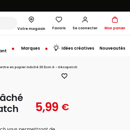
Favoris
Se connecter
Mon panier
Votre magasin
Marques
Idées créatives
Nouveautés
ant
rt à 09:30
Lettre en papier mâché 20.5cm G - Décopatch
favorite_border
mâché
5,99
€
atch
tch vous permettront de