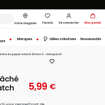
Favoris
Se connecter
Mon panier
Votre magasin
Marques
Idées créatives
Nouveautés
ant
Lettre en papier mâché 20.5cm K - Décopatch
favorite_border
mâché
5,99
€
atch
tch vous permettront de