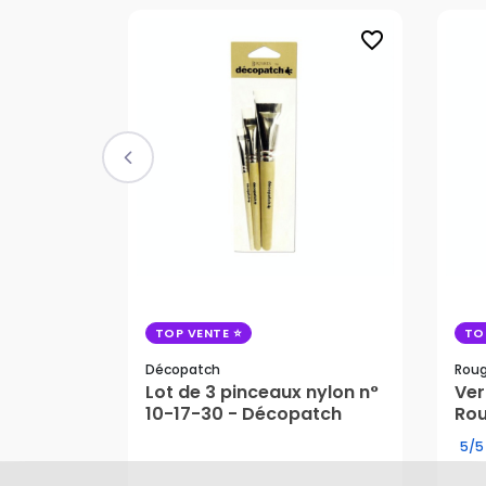
favorite_border
TOP VENTE
TO
Décopatch
Roug
Lot de 3 pinceaux nylon n°
Ver
22
10-17-30 - Décopatch
Rou
10,70 €
5/5