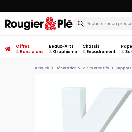
Offres
Beaux-Arts
Châssis
Pape
&
Bons plans
&
Graphisme
&
Encadrement
&
Sc
Accueil
Décoration & Loisirs créatifs
Support 