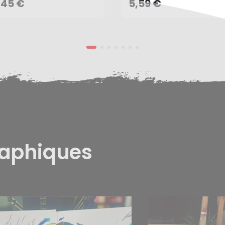
AJOUTER AU PANIER
,45 €
5,59 €
raphiques