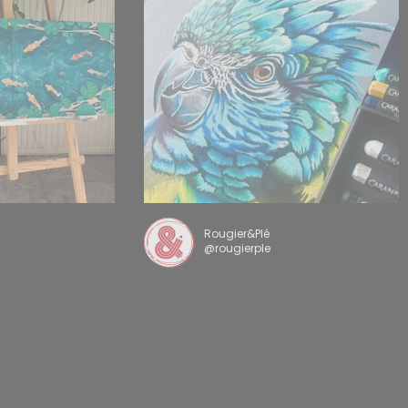
Rougier&Plé
@rougierple