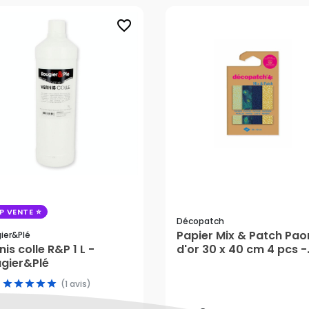
favorite_border
P VENTE
Décopatch
Papier Mix & Patch Pao
ier&plé
nis colle R&P 1 L -
d'or 30 x 40 cm 4 pcs -
,45 €
gier&Plé
Décopatch
5,59 €
(1 avis)