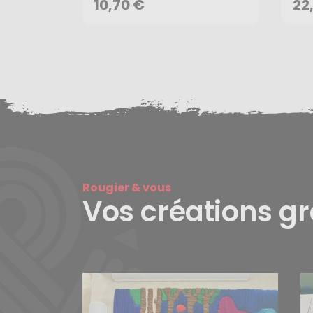
AJOUTER AU PANIER
10,70 €
22
Rougier & vous
Vos créations g