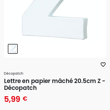
favorite_border
Décopatch
Lettre en papier mâché 20.5cm Z -
Décopatch
5,99
€