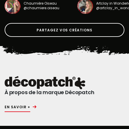
Chaumière Oiseau
Artclay in Wonder
@chaumiere.oiseau
@artclay_in_won
PARTAGEZ VOS CRÉATIONS
À propos de la marque Décopatch
EN SAVOIR +