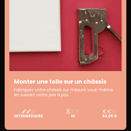
Monter une toile sur un châssis
Fabriquez votre châssis sur mesure vous-même
en suivant notre pas à pas.
INTERMÉDIAIRE
1H
54,05 €