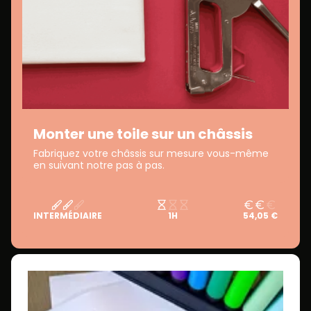
Monter une toile sur un châssis
Fabriquez votre châssis sur mesure vous-même
en suivant notre pas à pas.
INTERMÉDIAIRE
1H
54,05 €