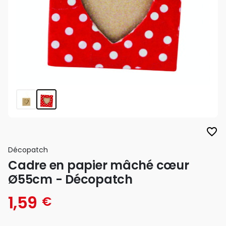
favorite_border
Décopatch
Cadre en papier mâché cœur
Ø55cm - Décopatch
1,59
€