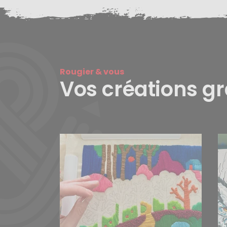
Rougier & vous
Vos créations g