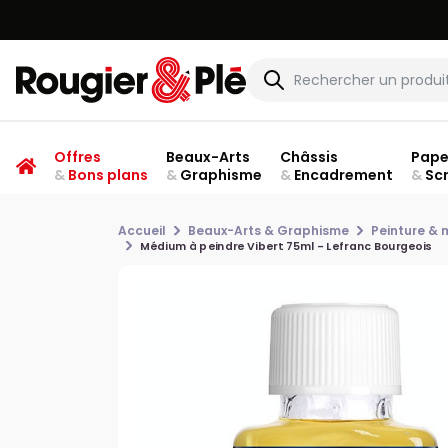
Offres
Beaux-Arts
Châssis
Pape
&
Bons plans
&
Graphisme
&
Encadrement
&
Sc
Accueil
Beaux-Arts & Graphisme
Peinture &
Médium à peindre Vibert 75ml - Lefranc Bourgeois