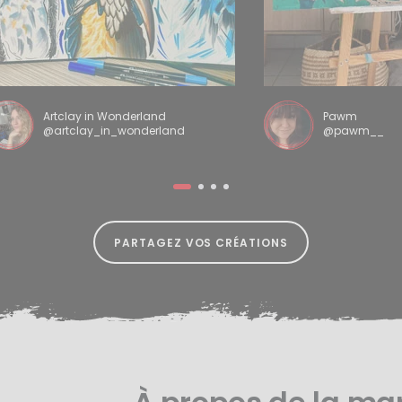
Artclay in Wonderland
Pawm
@artclay_in_wonderland
@pawm__
PARTAGEZ VOS CRÉATIONS