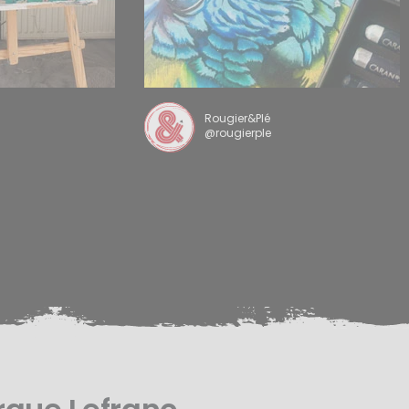
Rougier&Plé
@rougierple