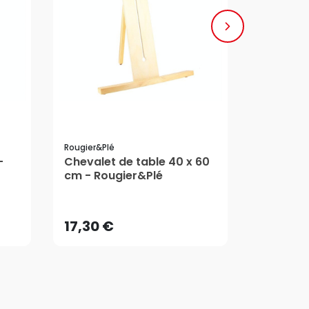
Rougier&plé
Rougier&pl
-
Chevalet de table 40 x 60
Spalter 
10,7
cm - Rougier&Plé
Synthéti
Dès
17,30 €
Rougier
5/5
AJOUTER AU PANIER
17,30 €
10,7
Dès