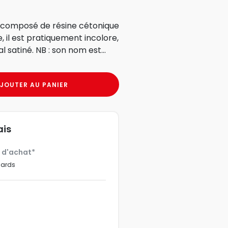
te, il est pratiquement incolore,
l satiné. NB : son nom est...
JOUTER AU PANIER
ais
€ d'achat*
dards