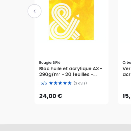
Rougier&plé
Cré
Bloc huile et acrylique A3 -
Ver
290g/m² - 20 feuilles -
acr
24,00 €
15
Rougier&Plé
5/5
(3 avis)
AJOUTER AU PANIER
24,00 €
15