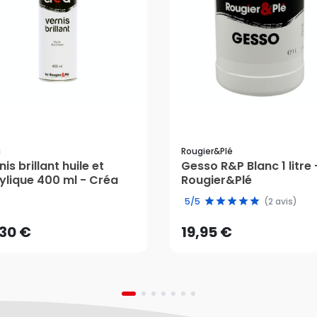
a
Rougier&plé
nis brillant huile et
Gesso R&P Blanc 1 litre 
ylique 400 ml - Créa
Rougier&Plé
,30 €
19,95 €
5/5
(2 avis)
AJOUTER AU PANIER
AJOUTER AU PANIER
,30 €
19,95 €