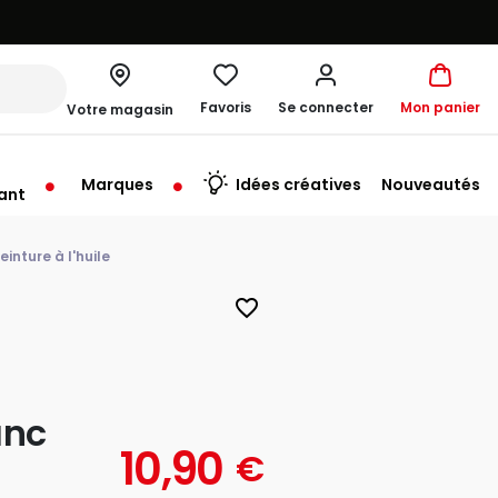
Favoris
Se connecter
Mon panier
Votre magasin
Marques
Idées créatives
Nouveautés
ant
me à 19:30
inture à l'huile
favorite_border
anc
10,90
€