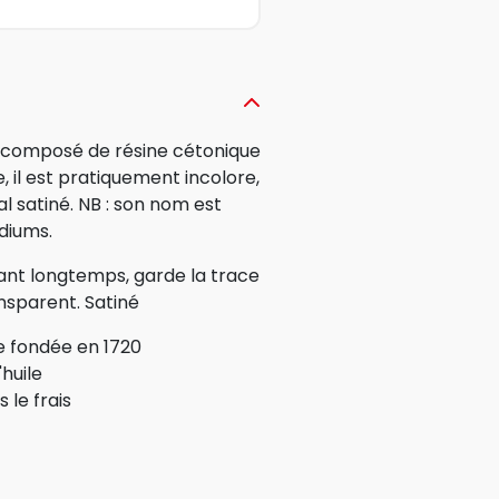
t composé de résine cétonique
te, il est pratiquement incolore,
al satiné. NB : son nom est
diums.
ant longtemps, garde la trace
nsparent. Satiné
e fondée en 1720
huile
 le frais