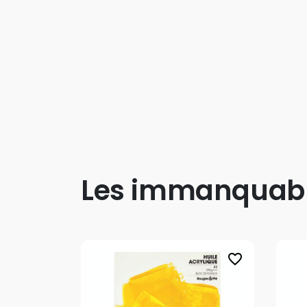
Les immanquab
favorite_border