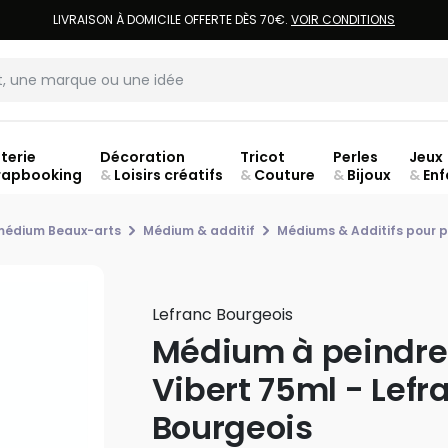
LIVRAISON À DOMICILE OFFERTE DÈS 70€.
VOIR CONDITIONS
terie
Décoration
Tricot
Perles
Jeux
rapbooking
&
Loisirs créatifs
&
Couture
&
Bijoux
&
Enf
Fer
 médium Beaux-arts
Médium & additif
Médiums & Additifs pour pe
Lefranc Bourgeois
Médium à peindre
Vibert 75ml - Lefr
Bourgeois