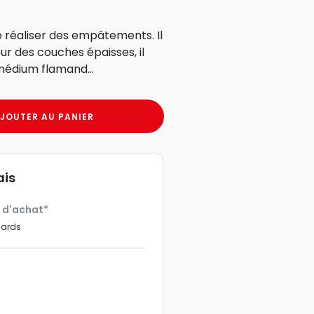
éaliser des empâtements. Il
r des couches épaisses, il
médium flamand...
JOUTER AU PANIER
ais
€ d'achat*
dards