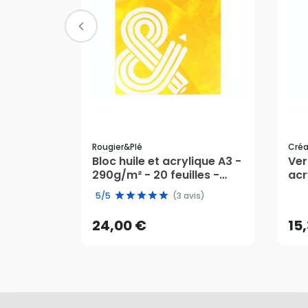
Rougier&plé
Cré
Bloc huile et acrylique A3 -
Ver
290g/m² - 20 feuilles -
acr
24,00 €
15
Rougier&Plé
5/5
(3 avis)
AJOUTER AU PANIER
24,00 €
15