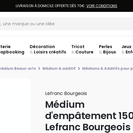
LIVRAISON À DOMICILE OFFERTE DÈS 70€.
VOIR CONDITIONS
terie
Décoration
Tricot
Perles
Jeux
rapbooking
&
Loisirs créatifs
&
Couture
&
Bijoux
&
Enf
Fer
 médium Beaux-arts
Médium & additif
Médiums & Additifs pour pe
Lefranc Bourgeois
Médium
d'empâtement 150
Lefranc Bourgeois