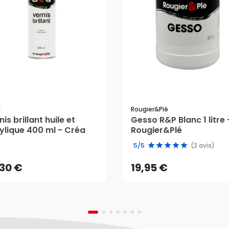
a
Rougier&plé
nis brillant huile et
Gesso R&P Blanc 1 litre 
ylique 400 ml - Créa
Rougier&Plé
,30 €
19,95 €
5/5
(2 avis)
AJOUTER AU PANIER
AJOUTER AU PANIER
,30 €
19,95 €