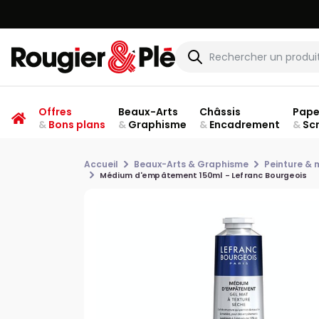
Offres
Beaux-Arts
Châssis
Pape
&
Bons plans
&
Graphisme
&
Encadrement
&
Sc
Accueil
Beaux-Arts & Graphisme
Peinture &
Médium d'empâtement 150ml - Lefranc Bourgeois