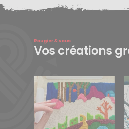
Rougier & vous
Vos créations g