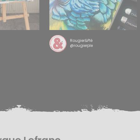
Rougier&Plé
@rougierple