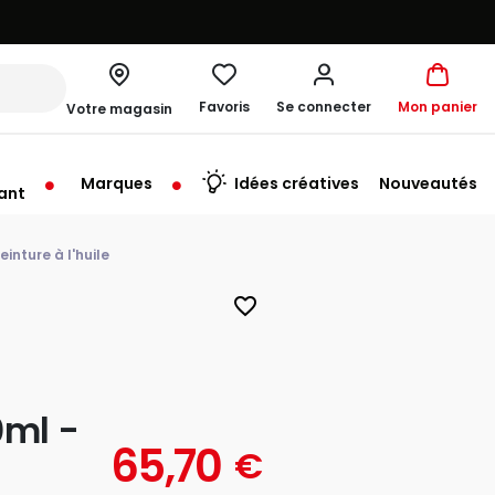
Favoris
Se connecter
Mon panier
Votre magasin
Marques
Idées créatives
Nouveautés
ant
me à 19:30
inture à l'huile
favorite_border
ml -
65,70
€