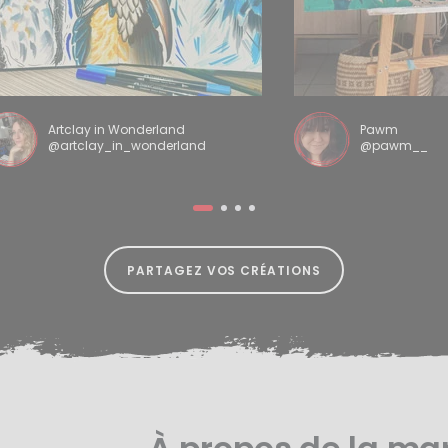
Artclay in Wonderland
Pawm
@artclay_in_wonderland
@pawm__
PARTAGEZ VOS CRÉATIONS