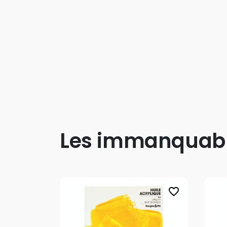
Les immanquab
favorite_border