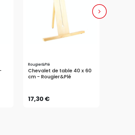
Rougier&plé
Rougier&pl
-
Chevalet de table 40 x 60
Spalter 
10,7
cm - Rougier&Plé
Synthéti
Dès
17,30 €
Rougier
5/5
AJOUTER AU PANIER
17,30 €
10,7
Dès