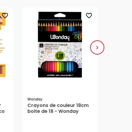
favorite_border
favorite_border
Wonday
Tombow
r
Crayons de couleur 18cm
Crayon d
co
boite de 18 - Wonday
set 7 - 
5,20 €
19,70 