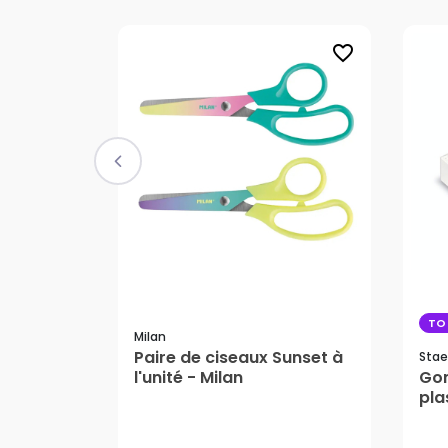
favorite_border
TO
Milan
Paire de ciseaux Sunset à
Stae
l'unité - Milan
Go
pla
1,99 €
Sta
2,