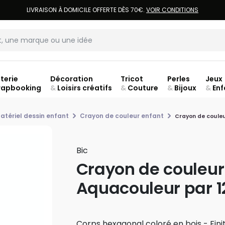
LIVRAISON À DOMICILE OFFERTE DÈS 70€.
VOIR CONDITIONS
terie
Décoration
Tricot
Perles
Jeux
rapbooking
&
Loisirs créatifs
&
Couture
&
Bijoux
&
Enf
Fer
atériel dessin enfant
Crayon de couleur enfant
Crayon de couleu
Bic
Crayon de couleur
Aquacouleur par 12
Corps hexagonal coloré en bois - Finit