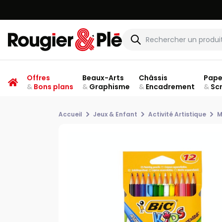
Offres
Beaux-Arts
Châssis
Pape
&
Bons plans
&
Graphisme
&
Encadrement
&
Sc
Accueil
Jeux & Enfant
Activité Artistique
M