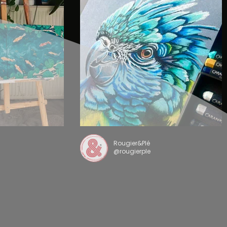
Rougier&Plé
@rougierple