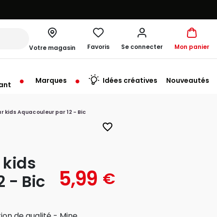
Favoris
Se connecter
Mon panier
Votre magasin
Marques
Idées créatives
Nouveautés
ant
me à 19:30
r kids Aquacouleur par 12 - Bic
favorite_border
 kids
5,99
€
 - Bic
ion de qualité - Mine