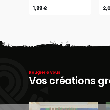
1,99 €
2,
Rougier & vous
Vos créations g