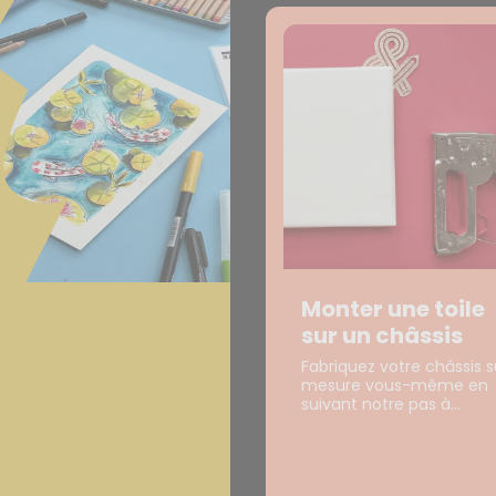
Monter une toile
sur un châssis
Fabriquez votre châssis s
mesure vous-même en
suivant notre pas à...