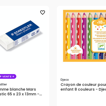
favorite_border
P VENTE
Djeco
Crayon de couleur pou
dtler
mme blanche Mars
enfant 8 couleurs - Dje
stic 65 x 23 x 13mm -
edtler
00 €
13,00 €