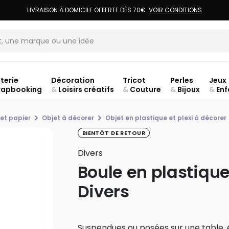
LIVRAISON À DOMICILE OFFERTE DÈS 70€.
VOIR CONDITIONS
terie
Décoration
Tricot
Perles
Jeux
rapbooking
&
Loisirs créatifs
&
Couture
&
Bijoux
&
Enf
Fer
et papier
Objet à décorer
Objet en plastique et plexi à décorer
BIENTÔT DE RETOUR
Divers
Boule en plastiqu
Divers
Suspendues ou posées sur une table, é