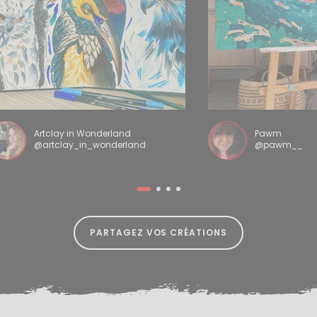
Artclay in Wonderland
Pawm
@artclay_in_wonderland
@pawm__
PARTAGEZ VOS CRÉATIONS