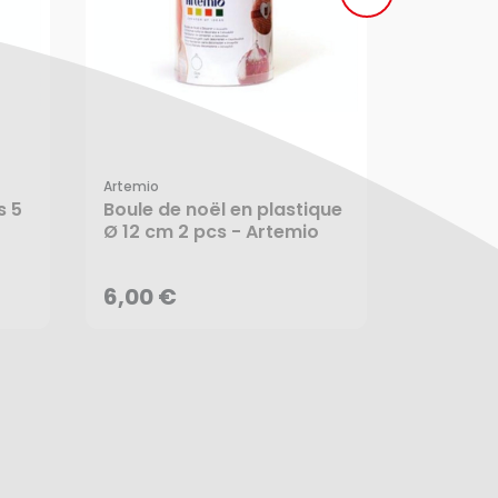
EXCLU WE
Artemio
s 5
Boule de noël en plastique
Sizzix
6,00 €
11,00 €
Ø 12 cm 2 pcs - Artemio
Dôme en
6,4 cm 6
AJOUTER AU PANIER
AJ
6,00 €
11,00 €