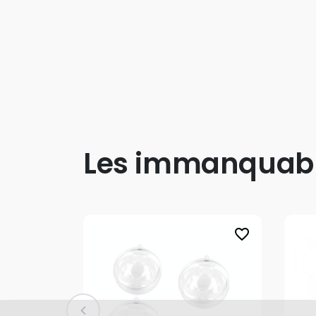
Les immanquab
favorite_border