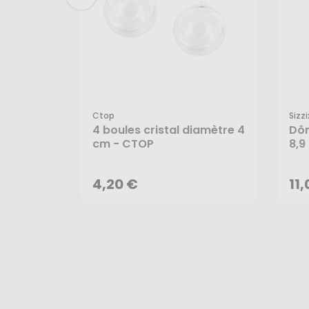
Ctop
Sizzi
4 boules cristal diamètre 4
Dôm
4,20 €
11
cm - CTOP
8,9
AJOUTER AU PANIER
4,20 €
11