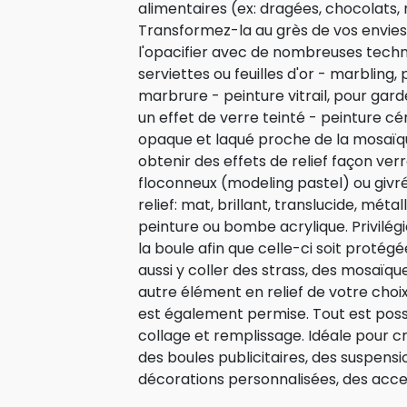
alimentaires (ex: dragées, chocolats,
Transformez-la au grès de vos envies.
l'opacifier avec de nombreuses techn
serviettes ou feuilles d'or - marbling, 
marbrure - peinture vitrail, pour gar
un effet de verre teinté - peinture cé
opaque et laqué proche de la mosaïqu
obtenir des effets de relief façon ver
floconneux (modeling pastel) ou givrés
relief: mat, brillant, translucide, métal
peinture ou bombe acrylique. Privilégie
la boule afin que celle-ci soit protég
aussi y coller des strass, des mosaïq
autre élément en relief de votre choix,
est également permise. Tout est possi
collage et remplissage. Idéale pour c
des boules publicitaires, des suspensi
décorations personnalisées, des acces