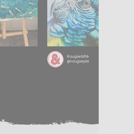
Rougier&Plé
@rougierple