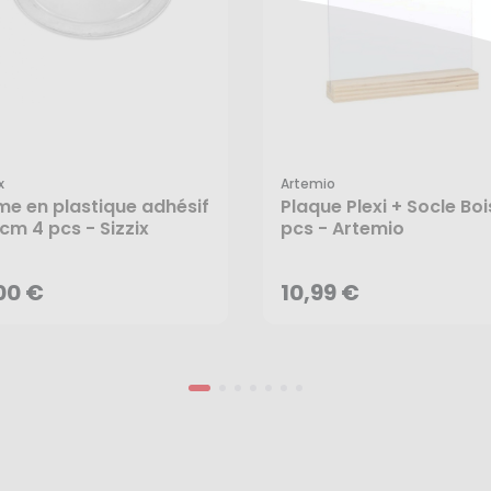
x
Artemio
e en plastique adhésif
Plaque Plexi + Socle Boi
,00 €
10,99 €
 cm 4 pcs - Sizzix
pcs - Artemio
AJOUTER AU PANIER
AJOUTER AU PANIER
,00 €
10,99 €