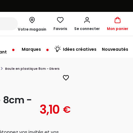
Favoris
Se connecter
Mon panier
Votre magasin
Marques
Idées créatives
Nouveautés
ant
me à 19:00
Boule en plastique 8cm - Divers
favorite_border
e 8cm -
3,10
€
tonnez vos invités et vos