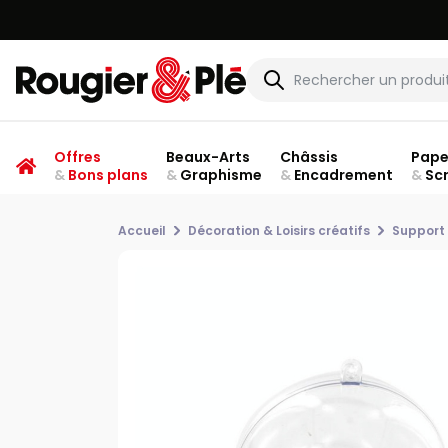
Offres
Beaux-Arts
Châssis
Pape
&
Bons plans
&
Graphisme
&
Encadrement
&
Sc
Accueil
Décoration & Loisirs créatifs
Support 