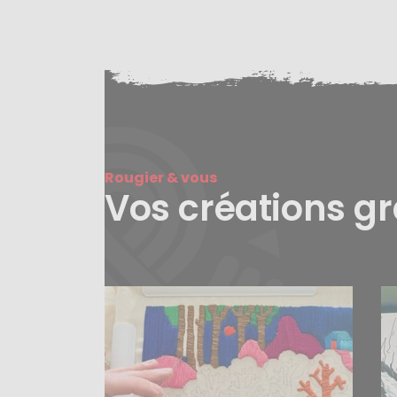
Rougier & vous
Vos créations g