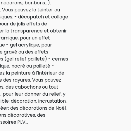
 macarons, bonbons...).
 Vous pouvez la teinter ou
iques: - décopatch et collage
pour de jolis effets de
der la transparence et obtenir
ramique, pour un effet
e - gel acrylique, pour
re gravé ou des effets
 (gel relief pailleté) - cernes
lique, nacré ou pailleté -
z la peinture à l'intérieur de
ée des rayures. Vous pouvez
ues, des cabochons ou tout
 pour leur donner du relief. y
ble: décoration, incrustation,
réer: des décorations de Noël,
ons décoratives, des
soires PLV...